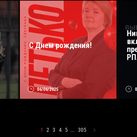
Ни
вк
С Днем рождения!
пр
РП
06/06/2025
1
2
3
4
5
...
305