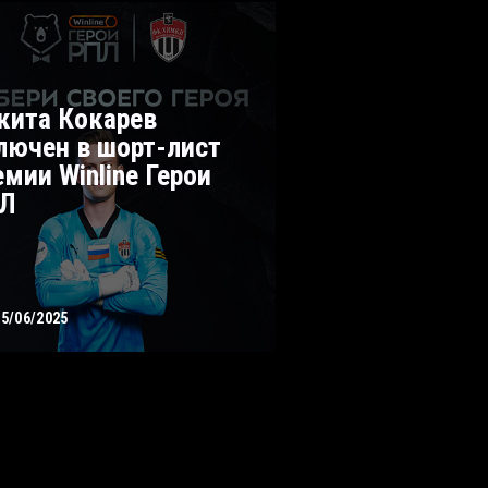
кита Кокарев
лючен в шорт-лист
емии Winline Герои
Л
05/06/2025