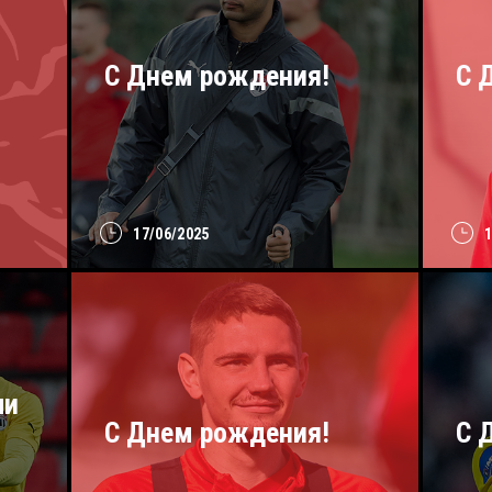
С Днем рождения!
С 
17/06/2025
ли
С Днем рождения!
C 