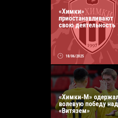
«Химки»
приостанавливают
свою деятельность
18/06/2025
«Химки-М» одержа
волевую победу над
«Витязем»