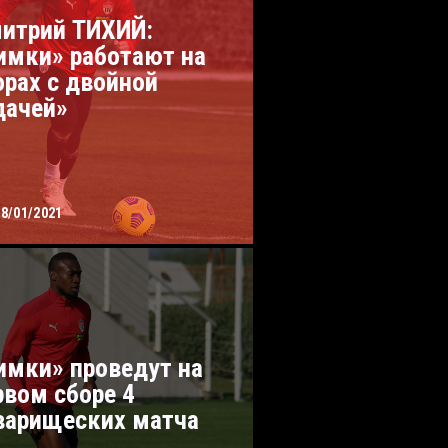
итрий ТИХИЙ:
имки» работают на
орах с двойной
дачей»
18/01/2021
имки» проведут на
рвом сборе 4
варищеских матча