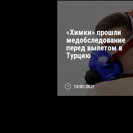
«Химки» прошли
медобследование
перед вылетом в
Турцию
13/01/2021