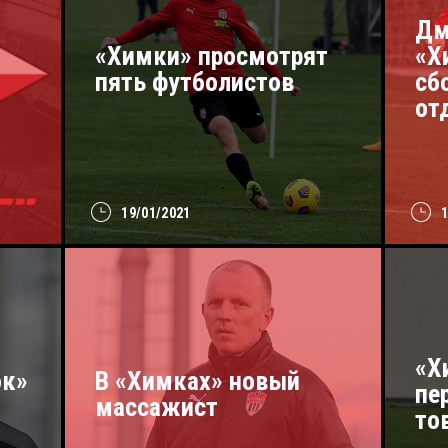
Дм
«Химки» просмотрят
«Х
пять футболистов
сб
от
19/01/2021
«Х
ок»
В «Химках» новый
пе
массажист
то