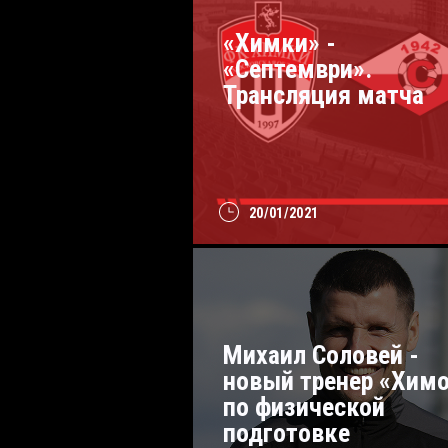
«Химки» -
«Септември».
Трансляция матча
20/01/2021
Михаил Соловей -
новый тренер «Хим
по физической
подготовке