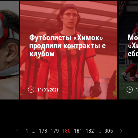
Футболисты «Химок»
Мо
продлили контракты с
«Х
клубом
сб
11/01/2021
1
...
178
179
180
181
182
...
305