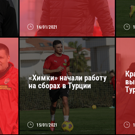
16/01/2021
Кр
«Химки» начали работу
вы
на сборах в Турции
Ту
15/01/2021