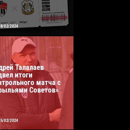
28/02/2024
дрей Талалаев
двел итоги
нтрольного матча с
рыльями Советов»
25/02/2024