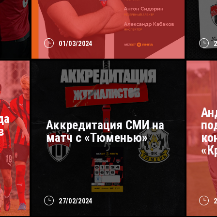
01/03/2024
Ан
да
Аккредитация СМИ на
по
в
матч с «Тюменью»
ко
«К
27/02/2024