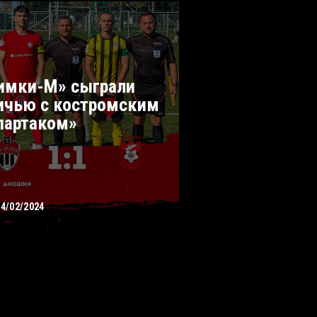
имки-М» сыграли
ичью с костромским
партаком»
24/02/2024