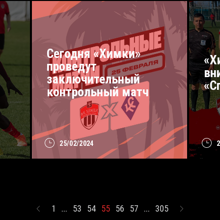
Сегодня «Химки»
«Х
проведут
и
вн
заключительный
«С
контрольный матч
25/02/2024
1
...
53
54
55
56
57
...
305