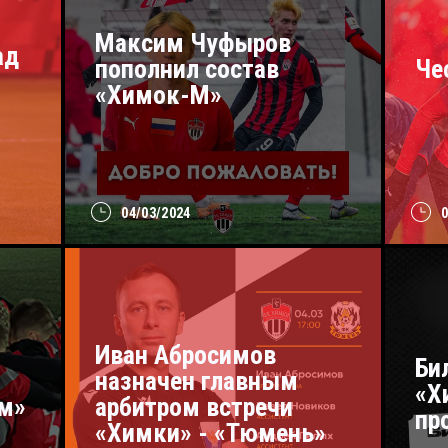
Максим Чуфыров
ад
пополнил состав
Че
«Химок-М»
04/03/2024
Иван Абросимов
Би
назначен главным
«Х
ом»
арбитром встречи
пр
«Химки» - «Тюмень»