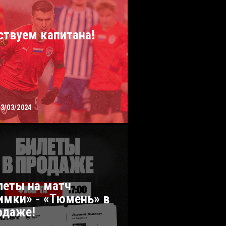
ствуем капитана!
03/03/2024
леты на матч
имки» - «Тюмень» в
одаже!