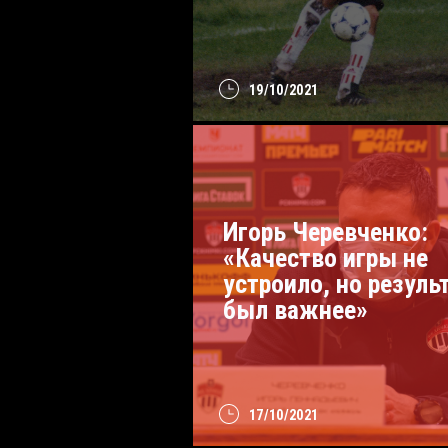
19/10/2021
Игорь Черевченко:
«Качество игры не
устроило, но резуль
был важнее»
17/10/2021