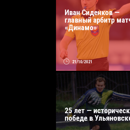
Иван Сиденков —
главный арбитр мат
«Динамо»
21/10/2021
25 лет — историчес
победе в Ульяновск