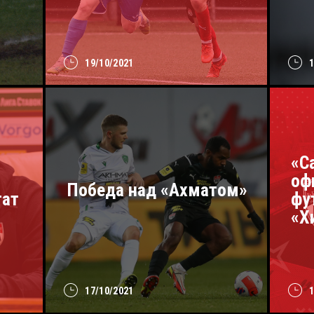
19/10/2021
«С
оф
Победа над «Ахматом»
тат
фу
«Х
17/10/2021