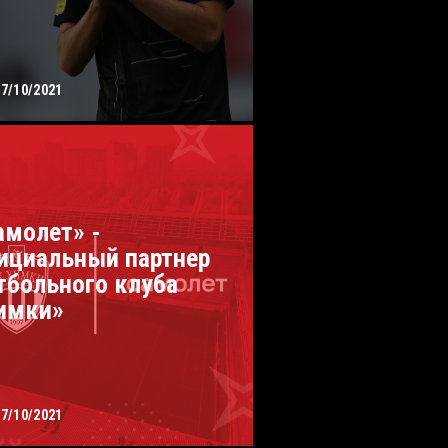
17/10/2021
амолет» -
ициальный партнер
тбольного клуба
имки»
17/10/2021