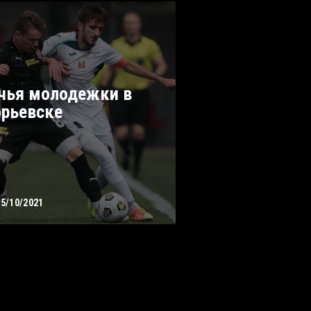
чья молодежки в
орьевске
15/10/2021