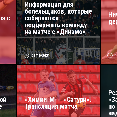
Информация для
болельщиков, которые
Ни
ча с
собираются
де
поддержать команду
на матче с «Динамо»
21/10/2021
Ре
кой
«Химки-М» - «Сатурн».
«З
е
Трансляция матча
но
на