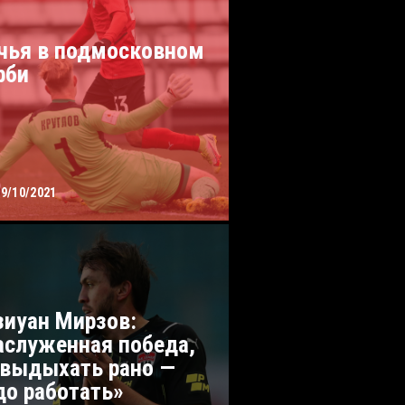
чья в подмосковном
рби
19/10/2021
зиуан Мирзов:
аслуженная победа,
 выдыхать рано —
до работать»