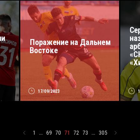
Се
ли
на
Поражение на Дальнем
ар
Востоке
«С
«Х
17/09/2023
1
...
69
70
71
72
73
...
305