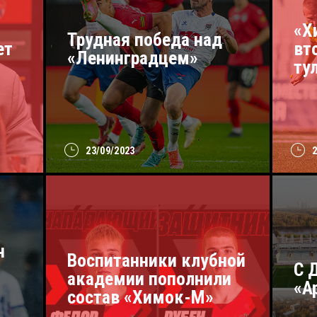
«Х
Трудная победа над
ет
вт
«Ленинградцем»
ту
23/09/2023
н
Воспитанники клубной
С 
академии пополнили
«А
состав «Химок-М»