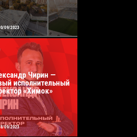
20/09/2023
ександр Чирин —
вый исполнительный
ректор «Химок»
18/09/2023