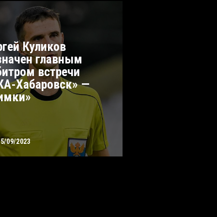
ргей Куликов
значен главным
битром встречи
КА-Хабаровск» —
имки»
15/09/2023