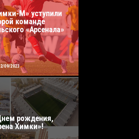
имки-М» уступили
орой команде
льского «Арсенала»
22/09/2023
Днем рождения,
рена Химки»!