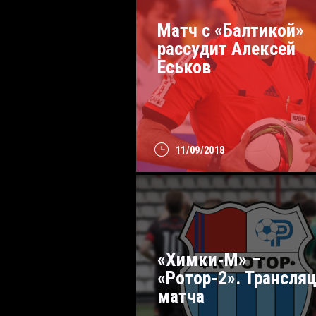
Матч с «Балтикой»
рассудит Алексей
Еськов
11/09/2018
«Химки-М» –
«Ротор-2». Трансля
матча