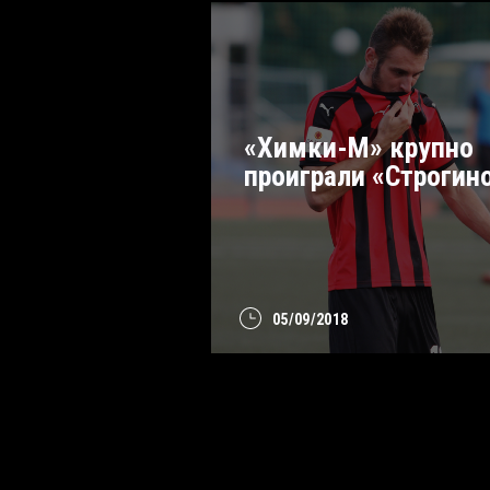
«Химки-М» крупно
проиграли «Строгин
05/09/2018