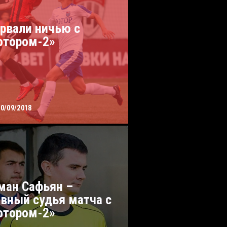
рвали ничью с
отором-2»
10/09/2018
ман Сафьян –
авный судья матча с
отором-2»