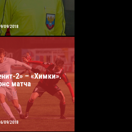
09/09/2018
енит-2» – «Химки».
онс матча
06/09/2018