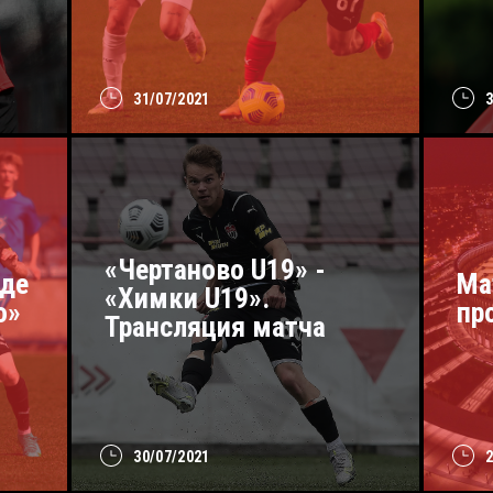
31/07/2021
«Чертаново U19» -
де
Ма
«Химки U19».
о»
пр
Трансляция матча
30/07/2021