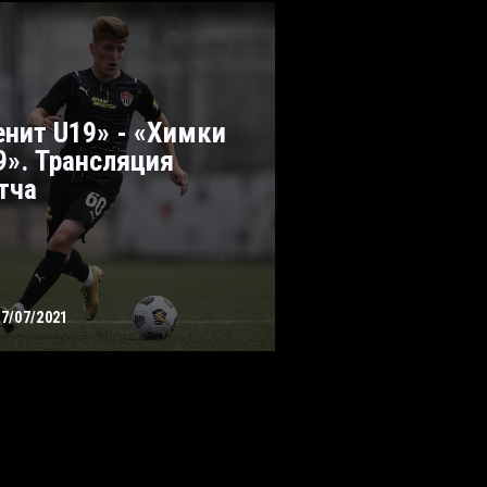
енит U19» - «Химки
9». Трансляция
тча
27/07/2021