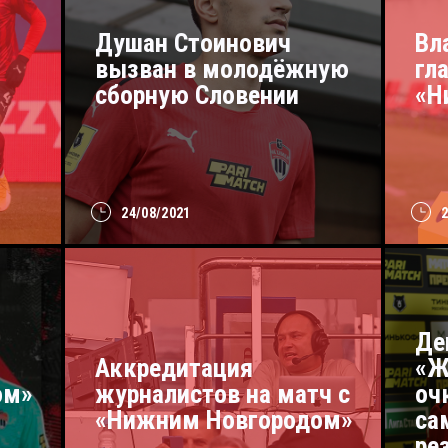
Душан Стоинович
Вл
вызван в молодёжную
гл
сборную Словении
«Н
24/08/2021
Де
Аккредитация
«Ж
ом»
журналистов на матч с
оч
«Нижним Новгородом»
са
ре