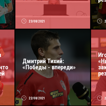
23/08/2021
в
Иг
Дмитрий Тихий:
«Н
что
«Победы - впереди»
за
ей
ре
22/08/2021