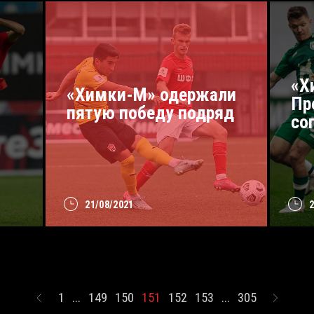
«Х
«Химки-М» одержали
Пр
пятую победу подряд
со
21/08/2021
1
...
149
150
151
152
153
...
305