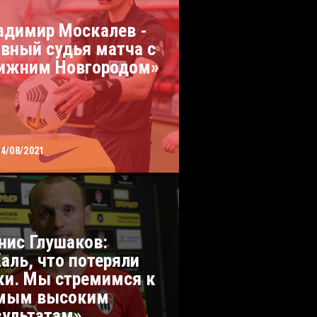
адимир Москалев -
авный судья матча с
ижним Новгородом»
24/08/2021
нис Глушаков:
аль, что потеряли
ки. Мы стремимся к
мым высоким
зультатам»