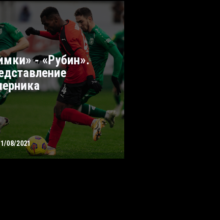
имки» - «Рубин».
едставление
перника
21/08/2021