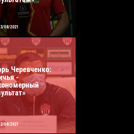
23/08/2021
орь Черевченко:
ичья -
кономерный
зультат»
22/08/2021