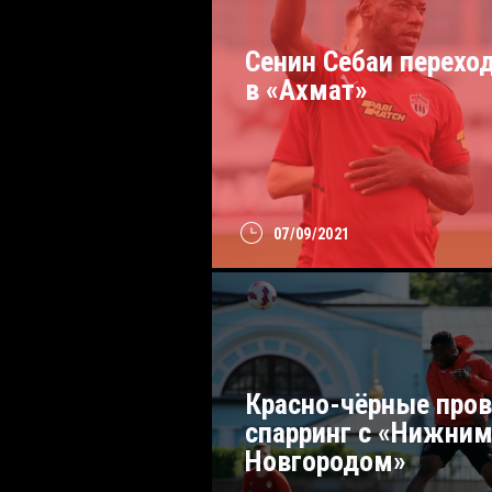
Сенин Себаи перехо
в «Ахмат»
07/09/2021
Красно-чёрные про
спарринг с «Нижни
Новгородом»