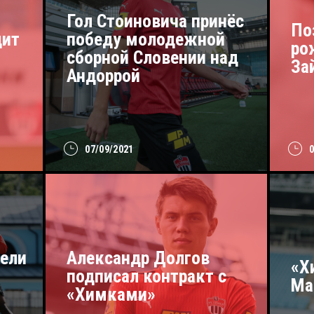
Гол Стоиновича принёс
По
дит
победу молодежной
ро
сборной Словении над
За
Андоррой
07/09/2021
вели
Александр Долгов
«Х
м
подписал контракт с
Ма
«Химками»