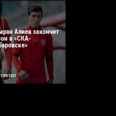
мран Алиев закончит
зон в «СКА-
баровске»
01/09/2021