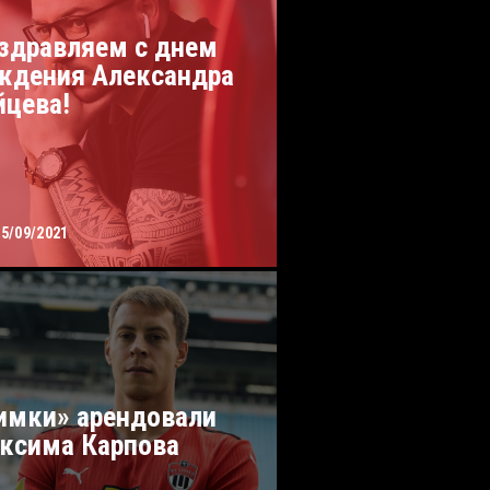
здравляем с днем
ждения Александра
йцева!
05/09/2021
имки» арендовали
ксима Карпова