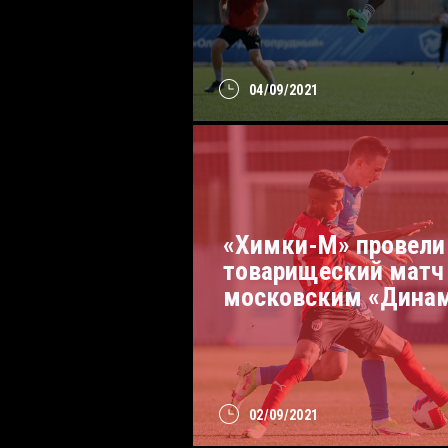
04/09/2021
«Химки-М» провели
товарищеский матч
московским «Дина
02/09/2021