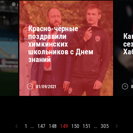
Красно-чёрные
поздравили
Ка
химкинских
се
школьников с Днем
Ха
знаний
01/09/2021
1
...
147
148
149
150
151
...
305