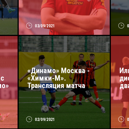
03/09/2021
«Динамо» Москва -
Ил
 с
«Химки-М».
ди
мо»
Трансляция матча
дв
02/09/2021