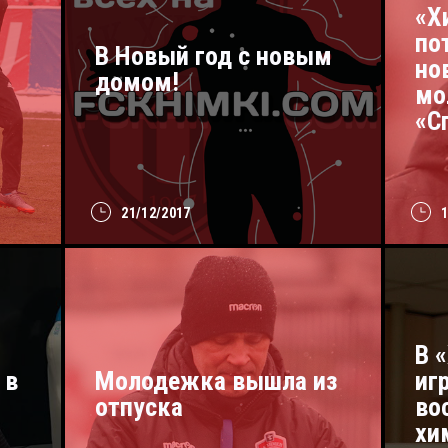
«Х
по
В Новый год с новым
но
домом!
мо
«С
21/12/2017
В 
 в
Молодежка вышла из
иг
отпуска
во
хи