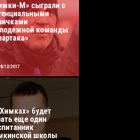
имки-М» сыграли с
тенциальными
вичками
лодежной команды
партака»
18/12/2017
«Химках» будет
рать еще один
спитанник
мкинской школы