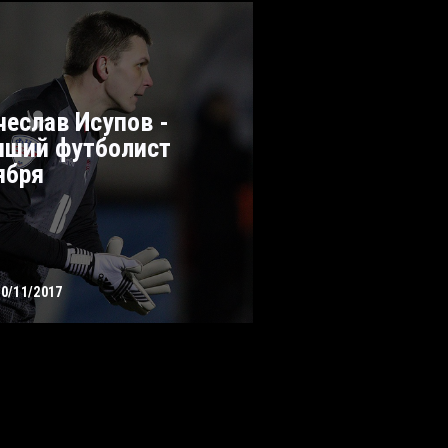
чеслав Исупов -
чший футболист
ября
30/11/2017