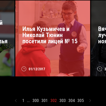
й
Илья Кузьмичев и
Вя
Николай Тюнин
лу
лья
посетили лицей № 15
но
01/12/2017
1
...
300
301
302
303
304
305