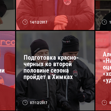
14/12/2017
Ал
Подготовка красно-
«Н
черных ко второй
оц
ии
половине сезона
«х
пройдет в Химках
«у
07/12/2017