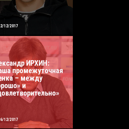
12/12/2017
ександр ИРХИН:
аша промежуточная
енка – между
орошо» и
довлетворительно»
06/12/2017