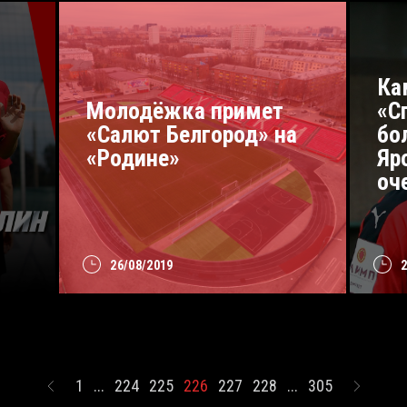
Ка
Молодёжка примет
«С
«Салют Белгород» на
бо
«Родине»
Яр
оч
26/08/2019
1
...
224
225
226
227
228
...
305