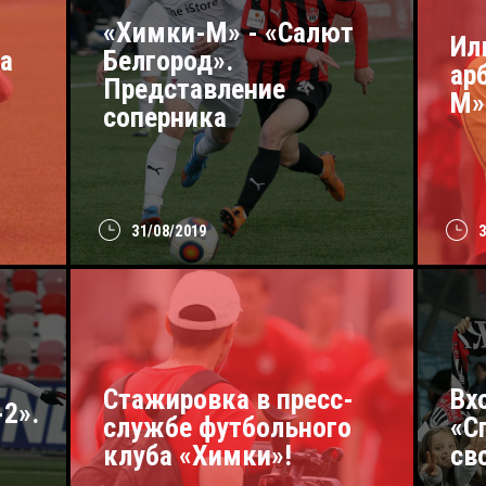
«Химки-М» - «Салют
Ил
а
Белгород».
ар
Представление
М»
соперника
31/08/2019
Стажировка в пресс-
Вх
-2».
службе футбольного
«С
клуба «Химки»!
св