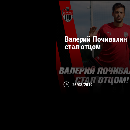
Валерий Почивалин
стал отцом
26/08/2019