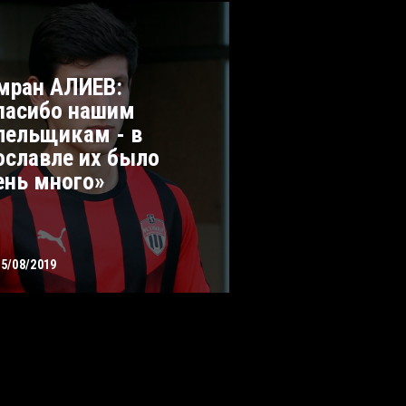
мран АЛИЕВ:
пасибо нашим
лельщикам - в
ославле их было
ень много»
25/08/2019