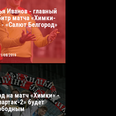
ья Иванов - главный
битр матча «Химки-
 - «Салют Белгород»
31/08/2019
од на матч «Химки» -
партак-2» будет
ободным