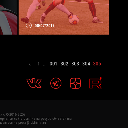
08/07/2017
1
...
301
302
303
304
305
и». © 2016-2026
ериалов сайта ссылка на ресурс обязательна
щайтесь на press@fckhimki.ru