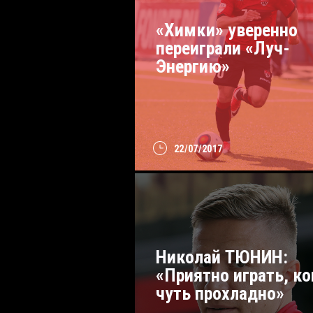
«Химки» уверенно
переиграли «Луч-
Энергию»
22/07/2017
Николай ТЮНИН:
«Приятно играть, ко
чуть прохладно»