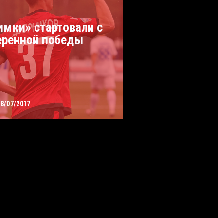
имки» стартовали с
еренной победы
08/07/2017