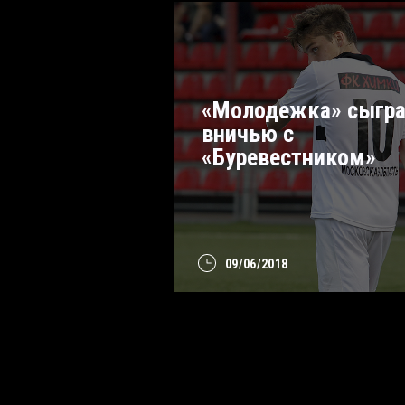
«Молодежка» сыгра
вничью с
«Буревестником»
09/06/2018