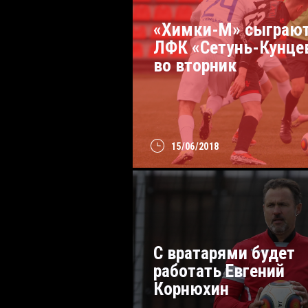
«Химки-М» сыграют
ЛФК «Сетунь-Кунце
во вторник
15/06/2018
С вратарями будет
работать Евгений
Корнюхин