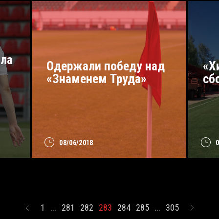
ла
Одержали победу над
«Х
«Знаменем Труда»
сб
08/06/2018
1
...
281
282
283
284
285
...
305