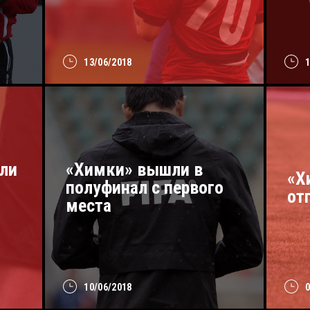
13/06/2018
ли
«Химки» вышли в
«Х
полуфинал с первого
от
места
10/06/2018