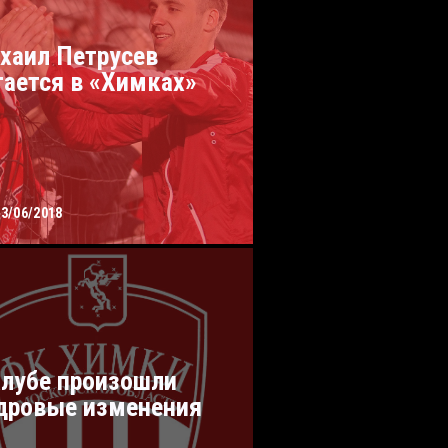
хаил Петрусев
тается в «Химках»
13/06/2018
клубе произошли
дровые изменения