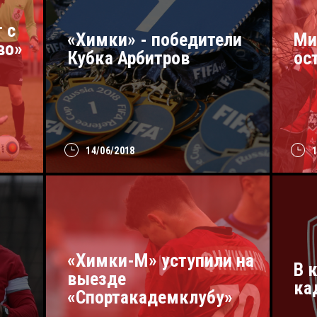
 с
«Химки» - победители
Ми
во»
Кубка Арбитров
ос
14/06/2018
«Химки-М» уступили на
В 
выезде
ка
«Спортакадемклубу»