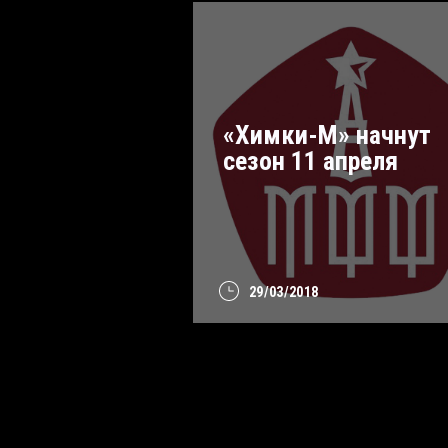
«Химки-М» начнут
сезон 11 апреля
29/03/2018