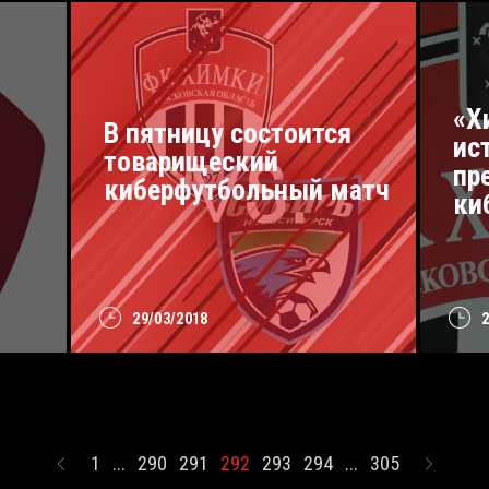
«Х
В пятницу состоится
ис
товарищеский
пр
киберфутбольный матч
ки
29/03/2018
1
...
290
291
292
293
294
...
305