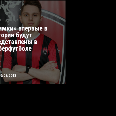
имки» впервые в
тории будут
едставлены в
берфутболе
29/03/2018