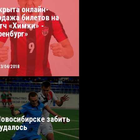
крыта онлайн-
одажа билетов на
тч «Химки» -
ренбург»
03/04/2018
Новосибирске забить
 удалось