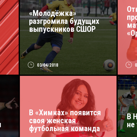
От
«Молодёжка»
пр
разгромила будущих
ма
выпускников СШОР
«О
03/04/2018
В «Химках» появится
В 
своя женская
н
не
футбольная команда