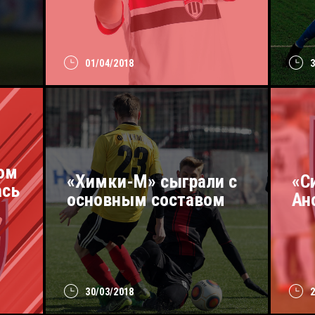
01/04/2018
ом
«Химки-М» сыграли с
«С
ась
основным составом
Ан
30/03/2018