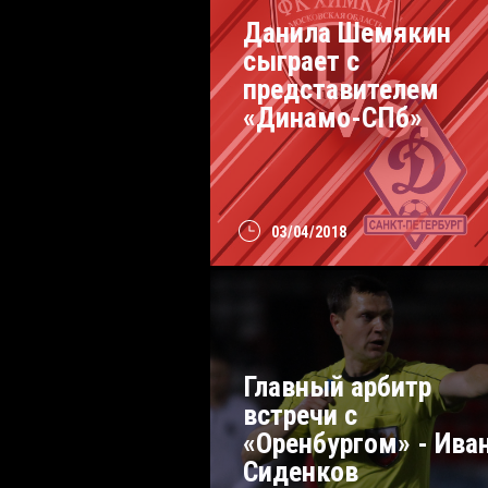
Данила Шемякин
сыграет с
представителем
«Динамо-СПб»
03/04/2018
Главный арбитр
встречи с
«Оренбургом» - Ива
Сиденков