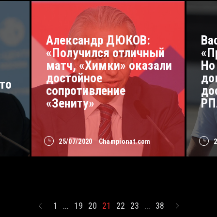
Александр ДЮКОВ:
Ва
«Получился отличный
«П
матч, «Химки» оказали
Но
достойное
до
то
сопротивление
до
«Зениту»
РП
25/07/2020
Championat.com
1
...
19
20
21
22
23
...
38