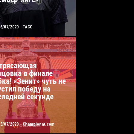
26/07/2020
ТАСС
трясающая
нцовка в финале
бка! «Зенит» чуть не
устил победу на
следней секунде
25/07/2020
Championat.com