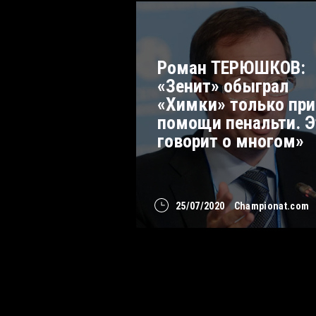
Роман ТЕРЮШКОВ:
«Зенит» обыграл
«Химки» только при
помощи пенальти. Э
говорит о многом»
25/07/2020
Championat.com