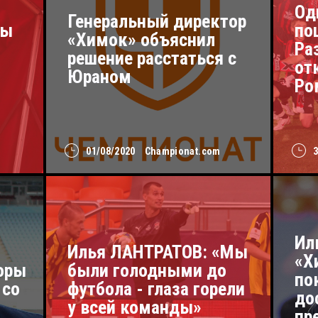
Од
Генеральный директор
Мы
по
«Химок» объяснил
Ра
решение расстаться с
от
Юраном
Ро
01/08/2020
Championat.com
Ил
Илья ЛАНТРАТОВ: «Мы
«Х
оры
были голодными до
по
 со
футбола - глаза горели
до
у всей команды»
пр