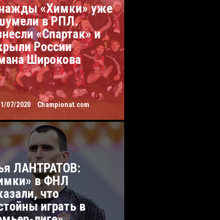
нажды «Химки» уже
шумели в РПЛ.
знесли «Спартак» и
крыли России
мана Широкова
31/07/2020
Championat.com
ья ЛАНТРАТОВ:
имки» в ФНЛ
казали, что
стойны играть в
емьер-лиге»