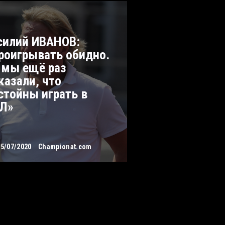
силий ИВАНОВ:
роигрывать обидно.
 мы ещё раз
казали, что
стойны играть в
Л»
25/07/2020
Championat.com