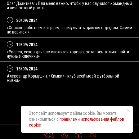
Олег Дзантиев: «Для меня важно, чтобы у нас случился командный
и личностный рост»
20/09/2024
«Хорошо работаем и играем, а результаты даются с трудом. Самим
не верится!»
19/09/2024
«Уверен, сезон для нас сложится хорошо, осталось только найти
нужные ключики»
15/09/2024
Александр Кормушин: «Химки» - клуб всей моей футбольной
жизни»
Этот сайт использует файлы cookie. Вы можете
1
2
3
4
5
6
...
38
ознакомиться с
правилами использования файлов
cookie