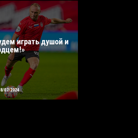
удем играть душой и
рдцем!»
28/07/2024