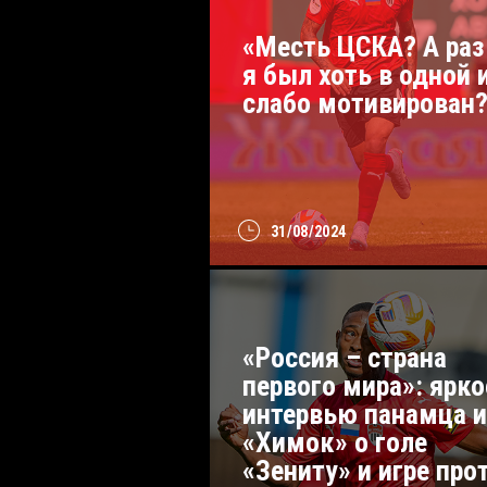
«Месть ЦСКА? А раз
я был хоть в одной 
слабо мотивирован
31/08/2024
«Россия – страна
первого мира»: ярко
интервью панамца и
«Химок» о голе
«Зениту» и игре про