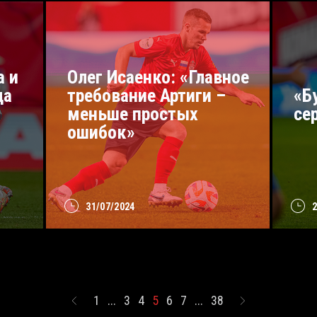
а и
Олег Исаенко: «Главное
да
требование Артиги –
«Б
меньше простых
се
ошибок»
31/07/2024
1
...
3
4
5
6
7
...
38