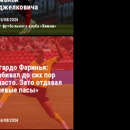
джелковича
15/08/2024
г футбольного клуба «Химки»
гардо Фаринья:
абивал до сих пор
часто. Зато отдавал
левые пасы»
06/08/2024