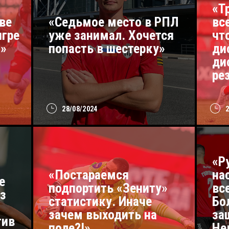
«Т
ве
«Седьмое место в РПЛ
вс
игре
уже занимал. Хочется
чт
?»
попасть в шестерку»
ди
ди
ре
28/08/2024
«Р
«Постараемся
на
е
подпортить «Зениту»
вс
з
статистику. Иначе
Бо
зачем выходить на
за
тив
поле?!»
Не