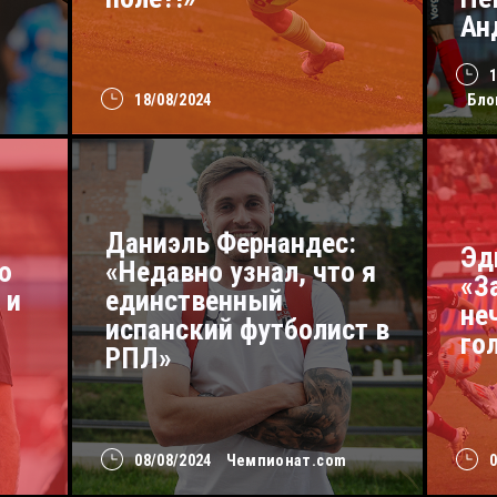
Ан
18/08/2024
Бло
Даниэль Фернандес:
Эд
ю
«Недавно узнал, что я
«З
 и
единственный
не
испанский футболист в
го
РПЛ»
08/08/2024
Чемпионат.com