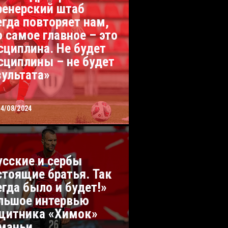
ренерский штаб
егда повторяет нам,
о самое главное – это
сциплина. Не будет
сциплины – не будет
зультата»
24/08/2024
усские и сербы
стоящие братья. Так
егда было и будет!»
льшое интервью
щитника «Химок»
маньи