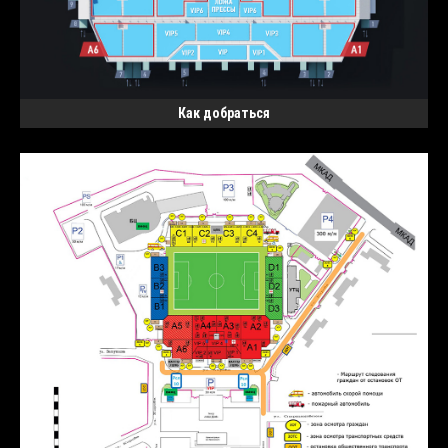
Как добраться