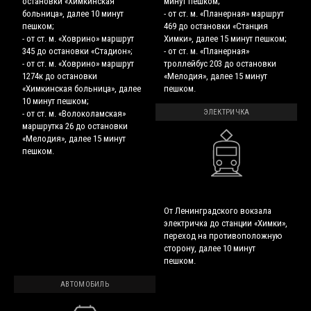
остановки «Химкинская
минут пешком;
больница», далее 10 минут
- от ст. м. «Планерная» маршрут
пешком;
469 до остановки «Станция
- от ст. м. «Ховрино» маршрут
Химки», далее 15 минут пешком;
345 до остановки «Стадион»;
- от ст. м. «Планерная»
- от ст. м. «Ховрино» маршрут
троллейбус 203 до остановки
1274к до остановки
«Мелодия», далее 15 минут
«Химкинская больница», далее
пешком.
10 минут пешком;
ЭЛЕКТРИЧКА
- от ст. м. «Волоколамская»
маршрутка 26 до остановки
«Мелодия», далее 15 минут
пешком.
От Ленинградского вокзала
электричка до станции «Химки»,
переход на противоположную
сторону, далее 10 минут
пешком.
АВТОМОБИЛЬ