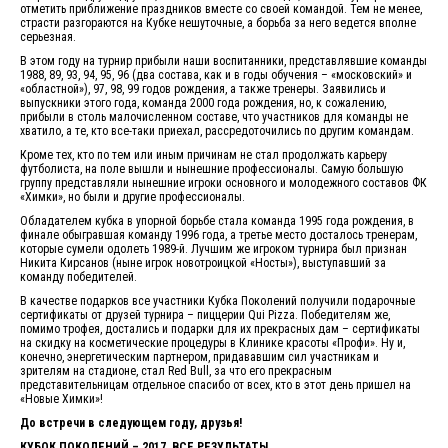
отметить приближение праздников вместе со своей командой. Тем не менее,
страсти разгораются на Кубке нешуточные, а борьба за него ведется вполне
серьезная.
В этом году на турнир прибыли наши воспитанники, представлявшие команды
1988, 89, 93, 94, 95, 96 (два состава, как и в годы обучения – «московский» и
«областной»), 97, 98, 99 годов рождения, а также тренеры. Заявились и
выпускники этого года, команда 2000 года рождения, но, к сожалению,
прибыли в столь малочисленном составе, что участников для команды не
хватило, а те, кто все-таки приехал, рассредоточились по другим командам.
Кроме тех, кто по тем или иным причинам не стал продолжать карьеру
футболиста, на поле вышли и нынешние профессионалы. Самую большую
группу представляли нынешние игроки основного и молодежного составов ФК
«Химки», но были и другие профессионалы.
Обладателем кубка в упорной борьбе стала команда 1995 года рождения, в
финале обыгравшая команду 1996 года, а третье место досталось тренерам,
которые сумели одолеть 1989-й. Лучшим же игроком турнира был признан
Никита Кирсанов (ныне игрок новотроицкой «Носты»), выступавший за
команду победителей.
В качестве подарков все участники Кубка Поколений получили подарочные
сертификаты от друзей турнира – пиццерии Qui Pizza. Победителям же,
помимо трофея, достались и подарки для их прекрасных дам – сертификаты
на скидку на косметические процедуры в Клинике красоты «Профи». Ну и,
конечно, энергетическим партнером, придававшим сил участникам и
зрителям на стадионе, стал Red Bull, за что его прекрасным
представительницам отдельное спасибо от всех, кто в этот день пришел на
«Новые Химки»!
До встречи в следующем году, друзья!
КУБОК ПОКОЛЕНИЙ – 2017. ВСЕ РЕЗУЛЬТАТЫ