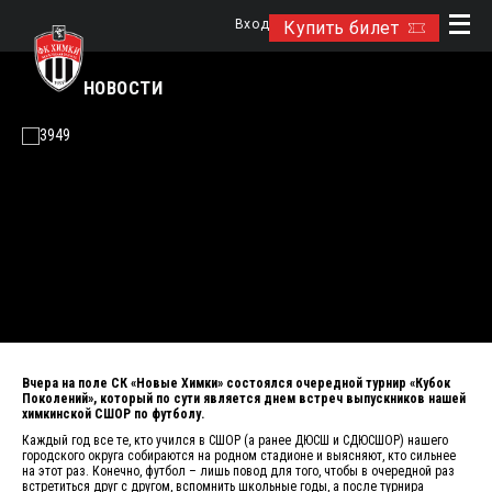
Вход
Купить билет
НОВОСТИ
Вчера на поле СК «Новые Химки» состоялся очередной турнир «Кубок
Поколений», который по сути является днем встреч выпускников нашей
химкинской СШОР по футболу.
Каждый год все те, кто учился в СШОР (а ранее ДЮСШ и СДЮСШОР) нашего
городского округа собираются на родном стадионе и выясняют, кто сильнее
на этот раз. Конечно, футбол – лишь повод для того, чтобы в очередной раз
встретиться друг с другом, вспомнить школьные годы, а после турнира