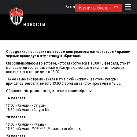
Вход
Купить билет
НОВОСТИ
Определился соперник во втором контрольном матче, который красно-
черные проведут в эту пятницу в «Кратово».
Спарринг-партнером во встрече, которая состоится в 16:00 16 февраля, станет
молодежный состав раменского «Сатурна», с которым химчанам предстоит
встретиться в тот же день в 13:00.
Также изменено время начала матча с обнинским «Квантом», который
пройдет 23 февраля: вместо 13:00 стартовый свисток прозвучит в 12:00.
Обновленный график выглядит теперь таким образом:
16 февраля
13:00. «Химки» - «Сатурн»
15:30. «Химки» - «Сатурн-М»
20 февраля
13:00. «Химки» - «Рязань»
15:30. «Химки» - УОР № 5 (Московская область)
23 февраля