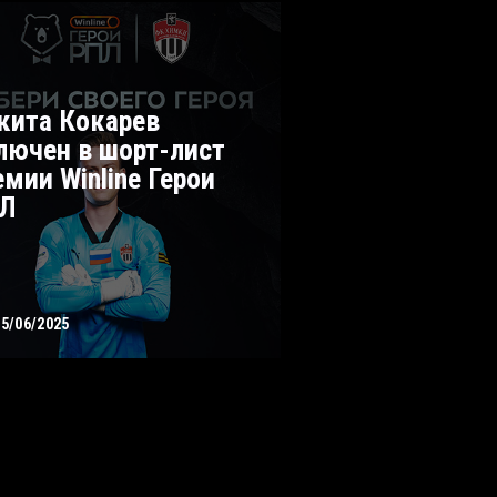
кита Кокарев
лючен в шорт-лист
емии Winline Герои
Л
05/06/2025