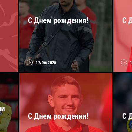
С Днем рождения!
С 
17/06/2025
ли
С Днем рождения!
C 