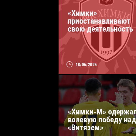
«Химки»
приостанавливают
свою деятельность
18/06/2025
«Химки-М» одержа
волевую победу над
«Витязем»