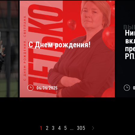
Ни
вк
С Днем рождения!
пр
РП
06/06/2025
1
2
3
4
5
...
305