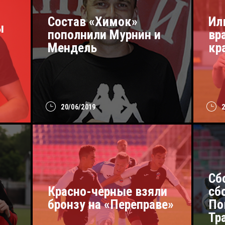
Состав «Химок»
Ил
ы
пополнили Мурнин и
вр
Мендель
кр
20/06/2019
Сб
Красно-черные взяли
сб
бронзу на «Переправе»
По
Тр