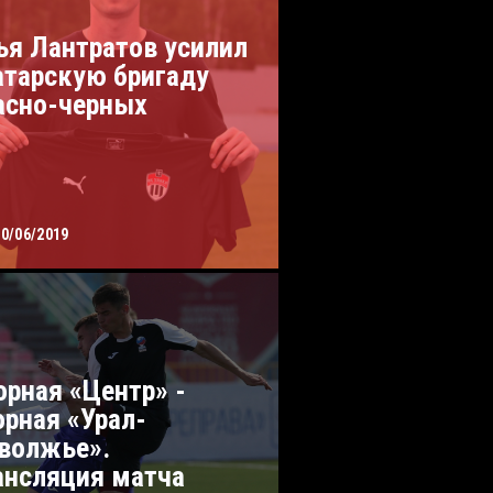
ья Лантратов усилил
атарскую бригаду
асно-черных
20/06/2019
орная «Центр» -
орная «Урал-
волжье».
ансляция матча