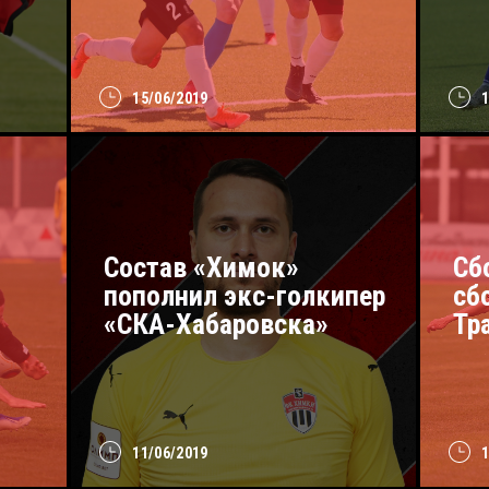
15/06/2019
Состав «Химок»
Сб
пополнил экс-голкипер
сб
«СКА-Хабаровска»
Тр
11/06/2019