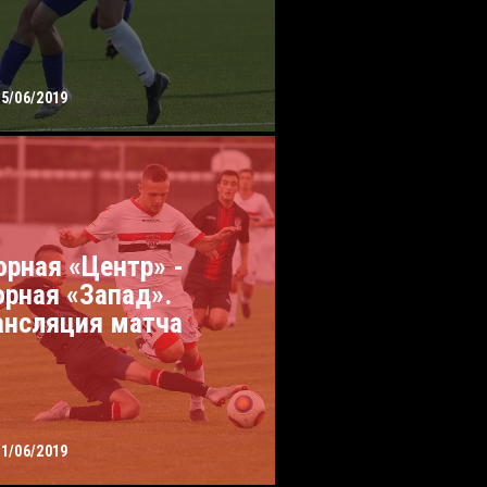
15/06/2019
орная «Центр» -
орная «Запад».
ансляция матча
11/06/2019