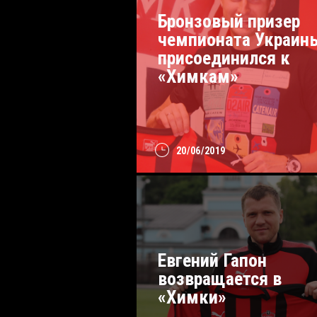
Бронзовый призер
чемпионата Украин
присоединился к
«Химкам»
20/06/2019
Евгений Гапон
возвращается в
«Химки»