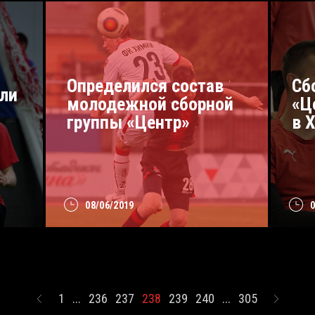
Определился состав
Сб
ли
молодежной сборной
«Ц
группы «Центр»
в 
08/06/2019
1
...
236
237
238
239
240
...
305