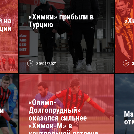
«Химки» прибыли в
й на
«Х
Турцию
рции
30/01/2021
«Олимп-
и
Долгопрудный»
Ма
оказался сильнее
от
«Химок-М» в
контрольной встрече