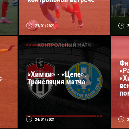
27/01/2021
Фи
«Р
«Химки» - «Целе».
с
«Х
Трансляция матча
вс
по
24/01/2021