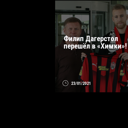
Филип Дагерстол
перешёл в «Химки»!
23/01/2021