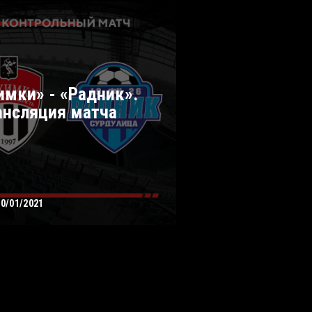
имки» - «Радник».
ансляция матча
20/01/2021