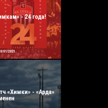
имкам» - 24 года!
30/01/2021
тч «Химки» - «Арда»
менен