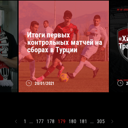
Итоги первых
«Х
контрольных матчей на
Тр
сборах в Турции
20/01/2021
1
...
177
178
179
180
181
...
305