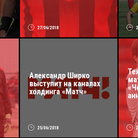
27/06/2018
Те
Александр Ширко
ма
выступит на каналах
«Ч
холдинга «Матч»
ан
25/06/2018