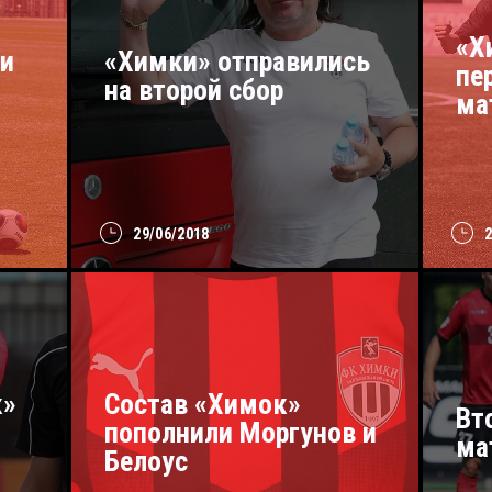
«Х
и
«Химки» отправились
пе
на второй сбор
ма
29/06/2018
к»
Состав «Химок»
Вт
пополнили Моргунов и
ма
Белоус