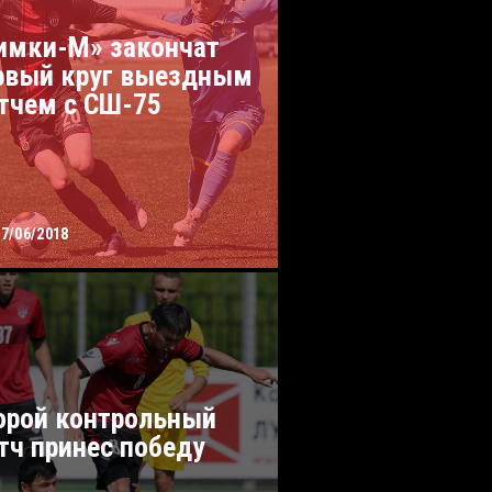
имки-М» закончат
рвый круг выездным
тчем с СШ-75
27/06/2018
орой контрольный
тч принес победу