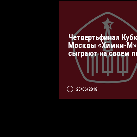
Четвертьфинал Куб
Москвы «Химки-М»
сыграют на своем п
25/06/2018