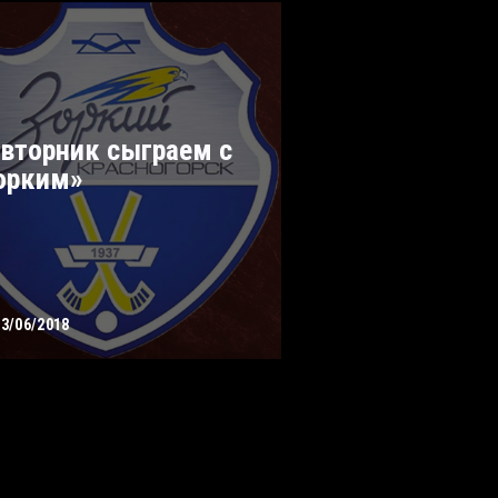
 вторник сыграем с
орким»
23/06/2018