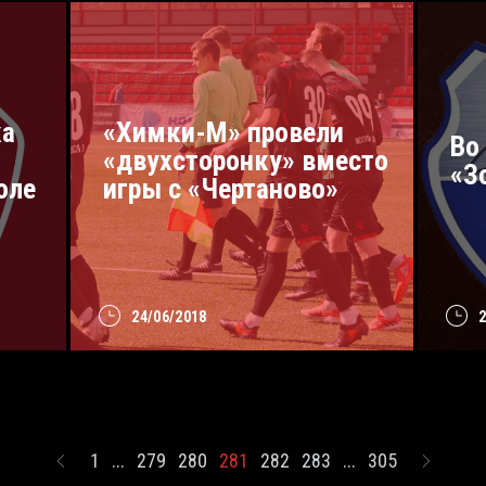
ка
«Химки-М» провели
Во
«двухсторонку» вместо
«З
оле
игры с «Чертаново»
24/06/2018
1
...
279
280
281
282
283
...
305