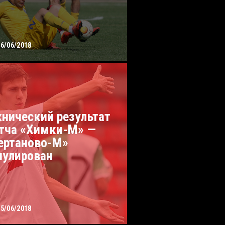
26/06/2018
хнический результат
тча «Химки-М» —
ертаново-М»
нулирован
25/06/2018