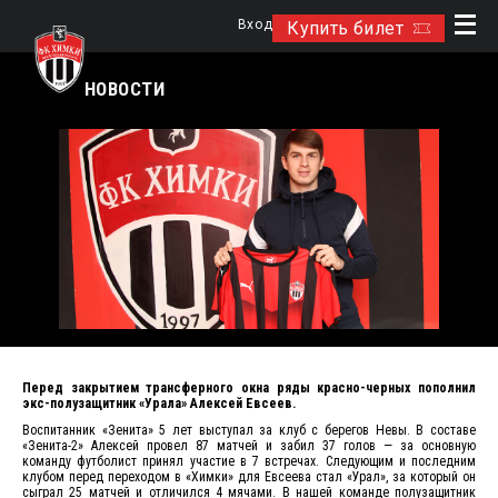
Вход
Купить билет
НОВОСТИ
Перед закрытием трансферного окна ряды красно-черных пополнил
экс-полузащитник «Урала» Алексей Евсеев.
Воспитанник «Зенита» 5 лет выступал за клуб с берегов Невы. В составе
«Зенита-2» Алексей провел 87 матчей и забил 37 голов — за основную
команду футболист принял участие в 7 встречах. Следующим и последним
клубом перед переходом в «Химки» для Евсеева стал «Урал», за который он
сыграл 25 матчей и отличился 4 мячами. В нашей команде полузащитник