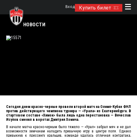
Вход
Купить билет
НОВОСТИ
Сегодня днем красно-черные провели второй матч на Олимп-Кубке ФНЛ
против действующего чемпиона турнира — «Урала» из Екатеринбурга. В
стартовом составе «Химок» была лишь одна перестановка — Вячеслав
Исупов сменил в воротах Дмитрия Хомича.
В начале матча красно-черным было тяжело — «Урал» забрал мяч и не дал
возможности химчанам наладить привычную игру в центре поля. Однако
привыкнув к прессингу уральцев, команде удалась отличная контратака,