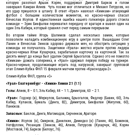
которую разогнал Аршак Корян, поддержал Дмитрий Барков и голом
завершил Камран Алиев. Чуть позже мог отличиться и Михаил Петрусев, но
его удар пришелся в штангу. В ответ «Урал» навязал «Химкам» атакующий
футбол с большим количеством моментов, но красно-черных спасал
Вячеслав Исупов. И единственная ошибка нашего голкипера дорого стоила
команде — Эрик Бикфалви перехватил передачу от вратаря и вывел один на
один Эль Кабира, который сравнял счет перед самым перерывом.
Во втором тайме Игорь Шалимов сделал несколько замен, которые
позволили наладить комбинационную игру в центре поля. Вышедшие Олег
Ланин и Вячеслав Зинков здорово держали мяч, но обострить ситуацию у
команды не получалось. Защитники «Урала» жестко играли против лидера
красно-черных Ильи Кухарчука, зарабатывая карточку за карточкой. Так за
десять минут до конца был удален Сергей Брызгалов. Однако это не помогло
«Химкам» дожать соперника, и «Урал» одержал первую победу на турнире.
Красно-черные, продолжающие играть под нагрузкой, завершат групповой
этап Олимп-Кубка ФНЛ 15 февраля матчем против «Краснодара-2».
Олимп-Кубок ФНЛ, группа «С»
«Урал» Екатеринбург - «Химки» Химки 2:1 (1:1)
Голы:
Алиев, 8 – 0:1; Эль Кабир, 44 – 1:1; Димитров, 63 – 2:1.
«Урал»:
Годзюр (в), Меркулов, Балажиц, Брызгалов, Фидлер (Бавин, 60), Эль
Кабир, Кулаков, Бумаль (Динга, 82), Димитров, Бикфалви (Жигулев, 60),
Панюков.
Запасные:
Баклов, Динга, Магомадов, Серченков, Араторе.
«Химки»:
Исупов (в), Смирнов, Данилкин, Димидко (к) (Ланин, 46), Боженов,
Нетфуллин, Рязанцев (Зинков, 46), Алиев, Петрусев (Кухарчук, 46), Корян
(Мостовой, 74), Барков (Белоус, 76).