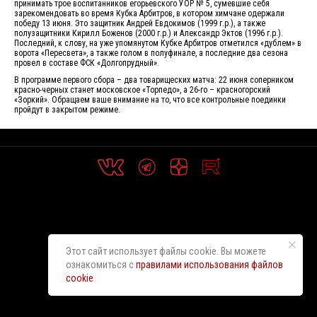
принимать трое воспитанников егорьевского УОР № 5, сумевшие себя
зарекомендовать во время Кубка Арбитров, в котором химчане одержали
победу 13 июня. Это защитник Андрей Евдокимов (1999 г.р.), а также
полузащитники Кирилл Боженов (2000 г.р.) и Александр Эктов (1996 г.р.).
Последний, к слову, на уже упомянутом Кубке Арбитров отметился «дублем» в
ворота «Пересвета», а также голом в полуфинале, а последние два сезона
провел в составе ФСК «Долгопрудный».
В программе первого сбора – два товарищеских матча: 22 июня соперником
красно-черных станет московское «Торпедо», а 26-го – красногорский
«Зоркий». Обращаем ваше внимание на то, что все контрольные поединки
пройдут в закрытом режиме.
Этот сайт использует файлы cookie. Вы можете
ознакомиться с
правилами использования файлов
cookie