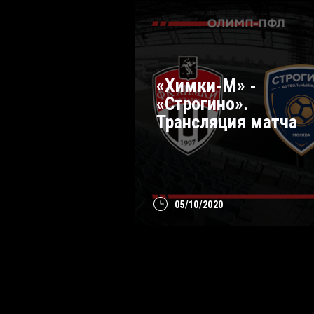
«Химки-М» -
«Строгино».
Трансляция матча
05/10/2020