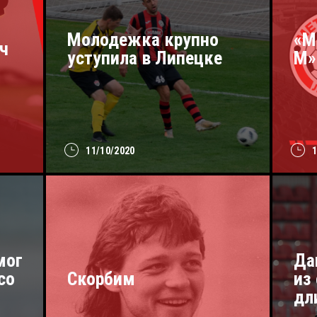
Молодежка крупно
«М
ч
уступила в Липецке
М»
11/10/2020
мог
Да
со
Скорбим
из
дл