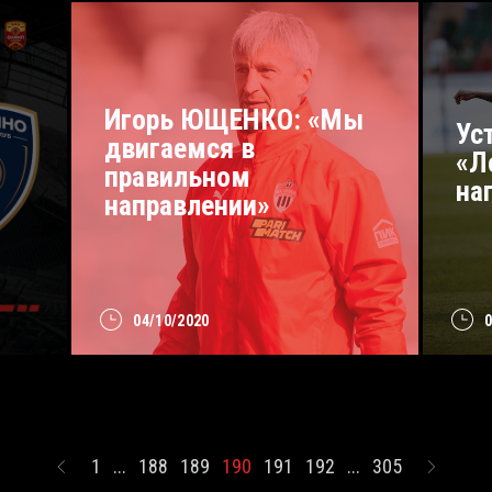
Игорь ЮЩЕНКО: «Мы
Ус
двигаемся в
«Л
правильном
на
направлении»
04/10/2020
1
...
188
189
190
191
192
...
305