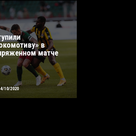
тупили
окомотиву» в
пряженном матче
04/10/2020