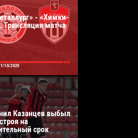
еталлург» - «Химки-
. Трансляция матча
11/10/2020
нил Казанцев выбыл
 строя на
ительный срок