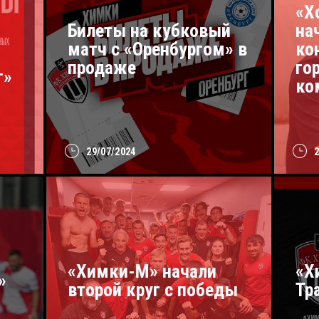
«Х
Билеты на кубковый
на
матч с «Оренбургом» в
ко
продаже
го
г»
ко
29/07/2024
«Химки-М» начали
«Х
»
второй круг с победы
Тр