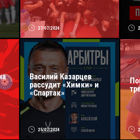
27/07/2024
на
Василий Казарцев
По
рассудит «Химки» и
тр
«Спартак»
25/07/2024