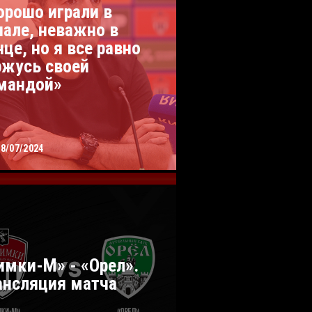
орошо играли в
чале, неважно в
нце, но я все равно
ржусь своей
мандой»
28/07/2024
имки-М» - «Орел».
ансляция матча