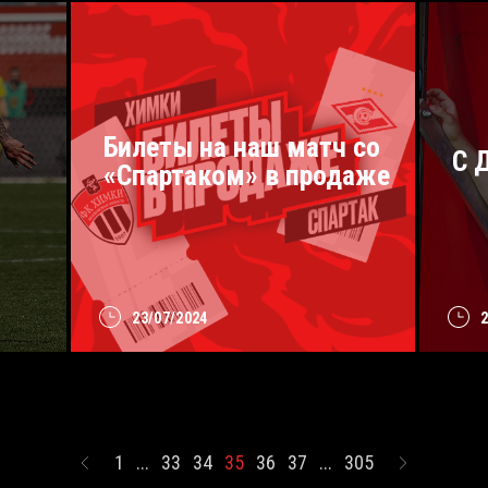
Билеты на наш матч со
С 
«Спартаком» в продаже
23/07/2024
1
...
33
34
35
36
37
...
305