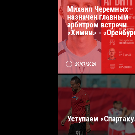
Михаил Черемных
назначен главным
арбитром встречи
«Химки» - «Оренбур
29/07/2024
Уступаем «Спартаку