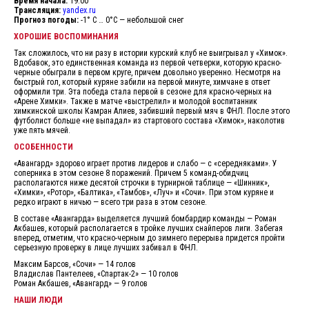
Время начала:
19:00
Трансляция:
yandex.ru
Прогноз погоды:
-1° С … 0°С — небольшой снег
ХОРОШИЕ ВОСПОМИНАНИЯ
Так сложилось, что ни разу в истории курский клуб не выигрывал у «Химок».
Вдобавок, это единственная команда из первой четверки, которую красно-
черные обыграли в первом круге, причем довольно уверенно. Несмотря на
быстрый гол, который куряне забили на первой минуте, химчане в ответ
оформили три. Эта победа стала первой в сезоне для красно-черных на
«Арене Химки». Также в матче «выстрелил» и молодой воспитанник
химкинской школы Камран Алиев, забивший первый мяч в ФНЛ. После этого
футболист больше «не выпадал» из стартового состава «Химок», наколотив
уже пять мячей.
ОСОБЕННОСТИ
«Авангард» здорово играет против лидеров и слабо — с «середняками». У
соперника в этом сезоне 8 поражений. Причем 5 команд-обидчиц
располагаются ниже десятой строчки в турнирной таблице — «Шинник»,
«Химки», «Ротор», «Балтика», «Тамбов», «Луч» и «Сочи». При этом куряне и
редко играют в ничью — всего три раза в этом сезоне.
В составе «Авангарда» выделяется лучший бомбардир команды — Роман
Акбашев, который располагается в тройке лучших снайперов лиги. Забегая
вперед, отметим, что красно-черным до зимнего перерыва придется пройти
серьезную проверку в лице лучших забивал в ФНЛ.
Максим Барсов, «Сочи» — 14 голов
Владислав Пантелеев, «Спартак-2» — 10 голов
Роман Акбашев, «Авангард» — 9 голов
НАШИ ЛЮДИ