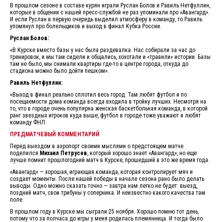
В прошлом сезоне в составе курян играли Руслан Болов и Равиль Нетфуллин,
которые в общении с нашей пресс-службой не раз упоминали про «Авангард».
И если Руслан в первую очередь выделил атмосферу в команду, то Равиль
упомянул про болельщиков и выход в финал Кубка России.
Руслан Болов:
«В Курске вместо базы у нас была раздевалка. Нас собирали за час до
тренировок, и мы там сидели и общались, хохотали и «травили» истории. Базы
там не было, мы снимали квартиры где-то в центре города, откуда до
стадиона можно было дойти пешком».
Равиль Нетфуллин:
«Выход в финал реально сплотил весь город. Там любят футбол и по
посещаемости дома команда всегда входила в тройку лучших. Несмотря на
то, что в городе очень популярна женская баскетбольная команда, в которой
ранг звездных игроков куда выше, футбол в городе тоже уважают и любят
команду ФНЛ.
ПРЕДМАТЧЕВЫЙ КОММЕНТАРИЙ
Перед выездом в аэропорт своими мыслями о предстоящем матче
поделился
Михаил Петрусев
, который хорошо знает «Авангард», но еще
лучше помнит прошлогодний матч в Курске, прошедший в это же время года.
«Авангард» — хорошая, играющая команда, которая контролирует мяч и
создает моменты. После нашей победы в начале сезона рано было делать
выводы. Одно можно сказать точно — завтра нам легко не будет: выезд,
поздний матч, свои трибуны у соперника. И неизвестно какого качества там
поле.
В прошлом году в Курске мы сыграли 25 ноября. Хорошо помню тот день,
потому что за полчаса до игры у меня родилась племянница. И тогда было