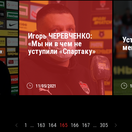
Игорь ЧЕРЕВЧЕНКО:
Ус
«Мы ни в чем не
ме
»
уступили «Спартаку»
11/05/2021
1
...
163
164
165
166
167
...
305