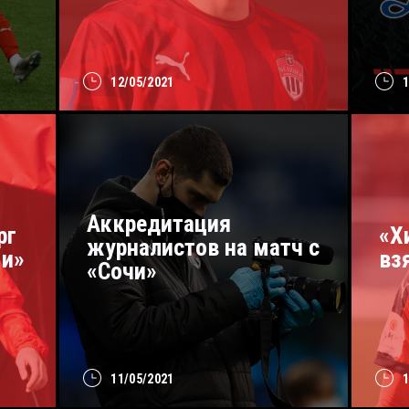
12/05/2021
Аккредитация
рг
«Х
журналистов на матч с
ми»
вз
«Сочи»
11/05/2021