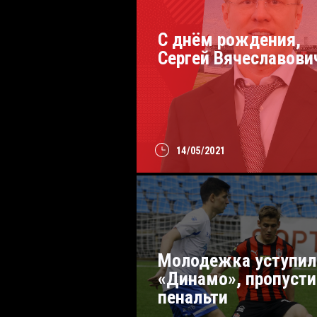
С днём рождения,
Сергей Вячеславови
14/05/2021
Молодежка уступил
«Динамо», пропусти
пенальти