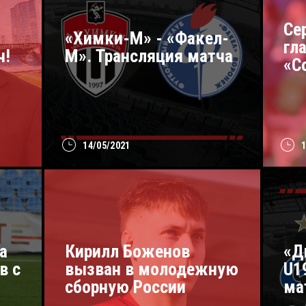
Се
«Химки-М» - «Факел-
гл
ч!
М». Трансляция матча
«С
14/05/2021
а
Кирилл Боженов
«Д
в с
вызван в молодежную
U1
сборную России
ма