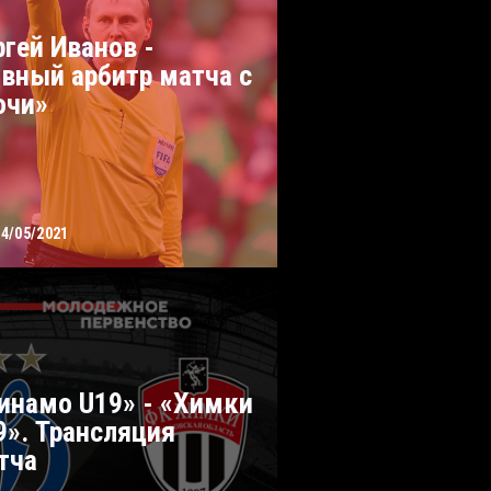
ргей Иванов -
авный арбитр матча с
очи»
14/05/2021
инамо U19» - «Химки
9». Трансляция
тча