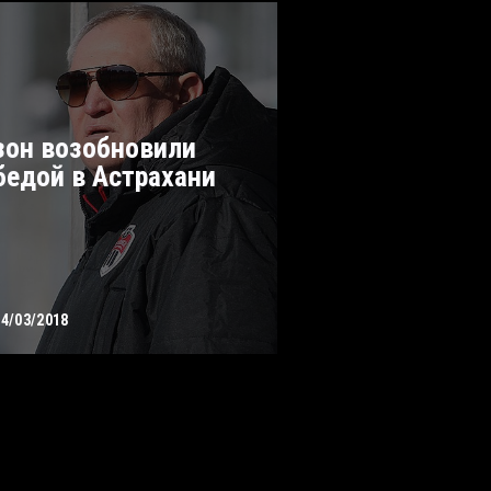
зон возобновили
бедой в Астрахани
04/03/2018