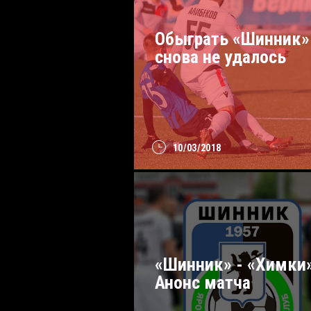
Обыграть «Шинник»
снова не удалось
10/03/2018
«Шинник» - «Химки»
Анонс матча