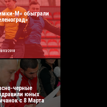
имки-М» обыграли
еленоград»
08/03/2018
асно-черные
здравили юных
мчанок с 8 Марта