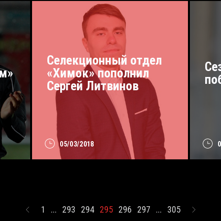
Селекционный отдел
Се
ом»
«Химок» пополнил
по
Сергей Литвинов
05/03/2018
1
...
293
294
295
296
297
...
305