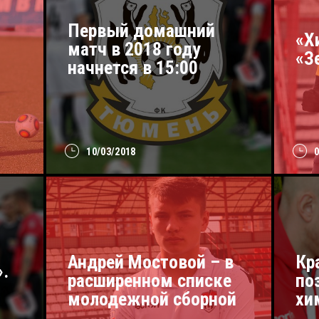
Первый домашний
«Х
матч в 2018 году
«З
начнется в 15:00
10/03/2018
Андрей Мостовой – в
Кр
.
расширенном списке
по
молодежной сборной
хи