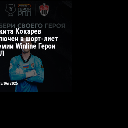
кита Кокарев
лючен в шорт-лист
емии Winline Герои
Л
05/06/2025