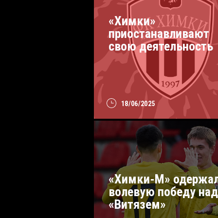
«Химки»
приостанавливают
свою деятельность
18/06/2025
«Химки-М» одержа
волевую победу над
«Витязем»