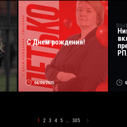
Ни
вк
С Днем рождения!
пр
РП
06/06/2025
1
2
3
4
5
...
305