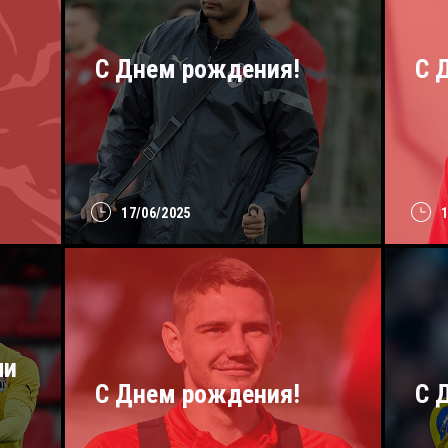
С Днем рождения!
С 
17/06/2025
ли
С Днем рождения!
C 