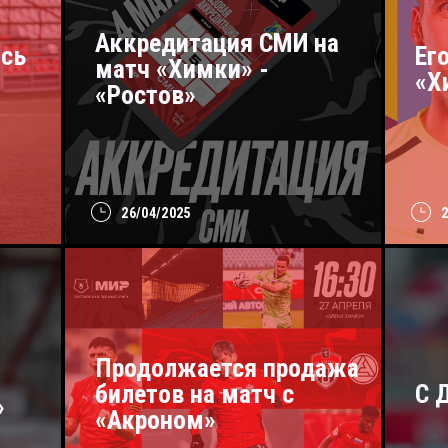
Аккредитация СМИ на
сь
Ег
матч «Химки» -
«Х
«Ростов»
26/04/2025
Продолжается продажа
билетов на матч с
С 
»
«Акроном»