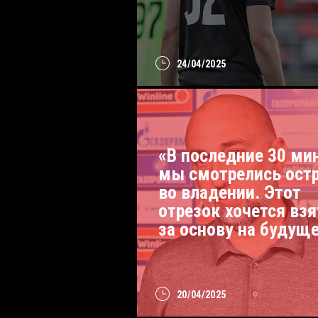
24/04/2025
«В последние 30 ми
мы смотрелись ост
во владении. Этот
отрезок хочется взя
за основу на будущ
20/04/2025