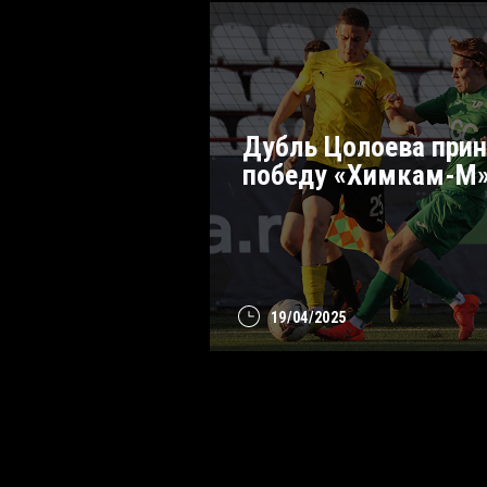
Дубль Цолоева прин
победу «Химкам-М
19/04/2025