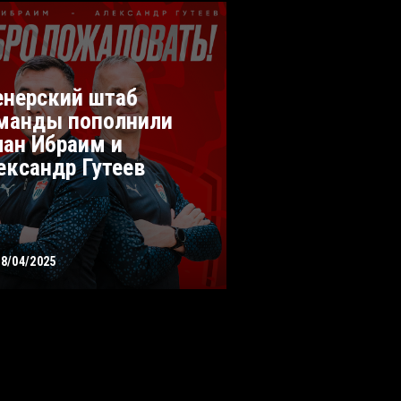
енерский штаб
манды пополнили
лан Ибраим и
ександр Гутеев
18/04/2025