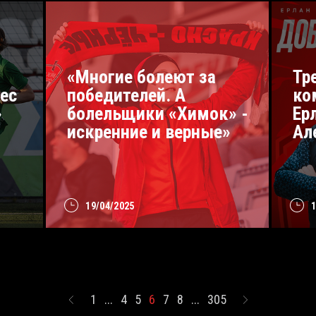
«Многие болеют за
Тр
ес
победителей. А
ко
»
болельщики «Химок» -
Ер
искренние и верные»
Ал
19/04/2025
1
...
4
5
6
7
8
...
305