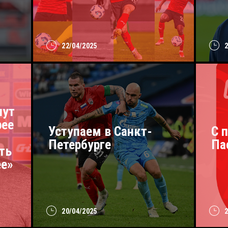
22/04/2025
нут
рее
Уступаем в Санкт-
С 
Петербурге
Па
ть
ее»
20/04/2025