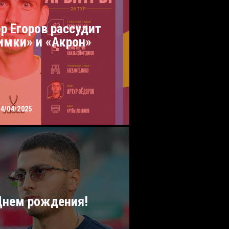
ор Егоров рассудит
имки» и «Акрон»
24/04/2025
Днем рождения!