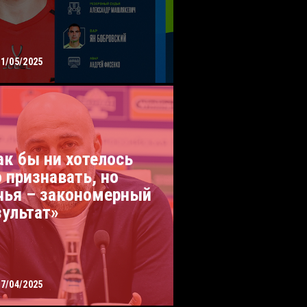
01/05/2025
ак бы ни хотелось
о признавать, но
чья – закономерный
зультат»
27/04/2025