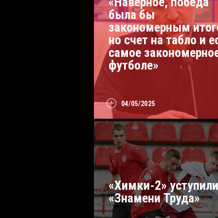
«Наверное, победа
была бы
закономерным итог
но счет на табло и е
самое закономерное
футболе»
04/05/2025
«Химки-2» уступил
«Знамени Труда»