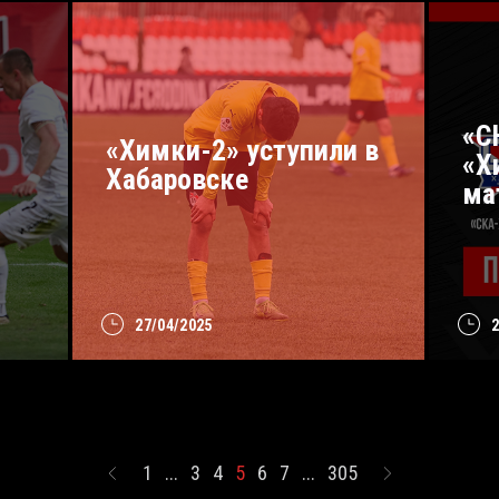
«С
«Химки-2» уступили в
«Х
Хабаровске
ма
27/04/2025
1
...
3
4
5
6
7
...
305