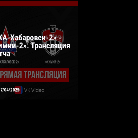
КА-Хабаровск-2» -
имки-2». Трансляция
тча
27/04/2025