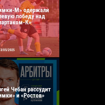
имки-М» одержали
левую победу над
партаком-К»
03/05/2025
ргей Чебан рассудит
имки» и «Ростов»