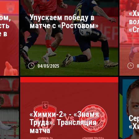
«Х
ом,
Упускаем победу в
во
сть
матче с «Ростовом»
«С
 в
04/05/2025
«Химки-2» - «Знамя
и
Се
Труда». Трансляция
«Х
матча