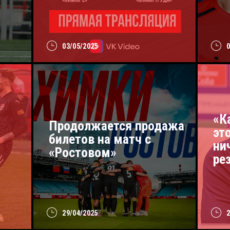
03/05/2025
«К
Продолжается продажа
эт
билетов на матч с
ни
«Ростовом»
ре
29/04/2025