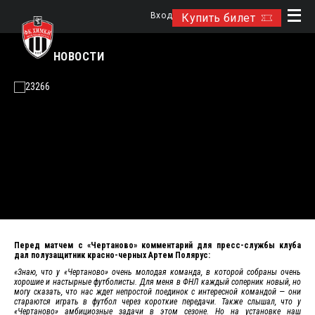
Вход
Купить билет
НОВОСТИ
Перед матчем с «Чертаново» комментарий для пресс-службы клуба
дал полузащитник красно-черных Артем Полярус:
«Знаю, что у «Чертаново» очень молодая команда, в которой собраны очень
хорошие и настырные футболисты. Для меня в ФНЛ каждый соперник новый, но
могу сказать, что нас ждет непростой поединок с интересной командой — они
стараются играть в футбол через короткие передачи. Также слышал, что у
«Чертаново» амбициозные задачи в этом сезоне. Но на установке наш