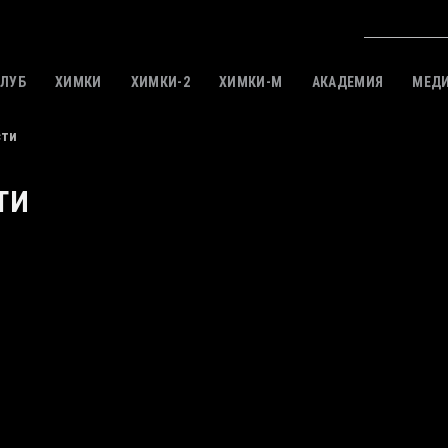
КЛУБ
ХИМКИ
ХИМКИ-2
ХИМКИ-M
АКАДЕМИЯ
МЕД
сти
ТИ