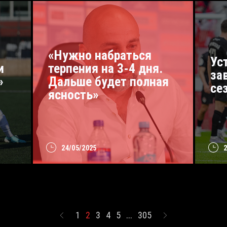
«Нужно набраться
Ус
и
терпения на 3-4 дня.
за
»
Дальше будет полная
се
ясность»
24/05/2025
1
2
3
4
5
...
305