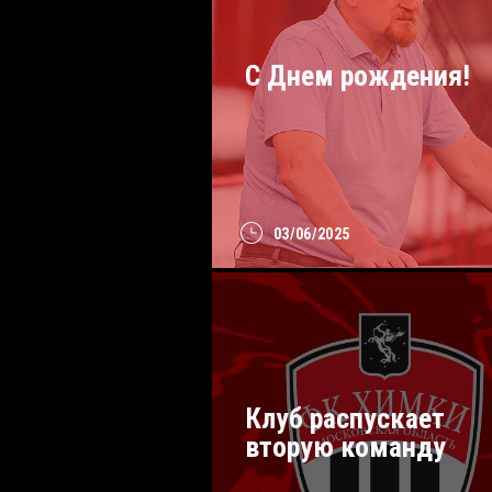
С Днем рождения!
03/06/2025
Клуб распускает
вторую команду