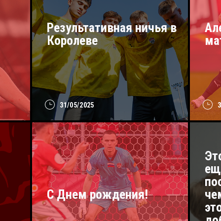
Результативная ничья в
Ал
Королеве
ма
31/05/2025
Эт
ещ
по
С Днем рождения!
че
эт
до