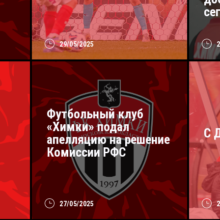
се
29/05/2025
Футбольный клуб
«Химки» подал
С 
апелляцию на решение
Комиссии РФС
27/05/2025