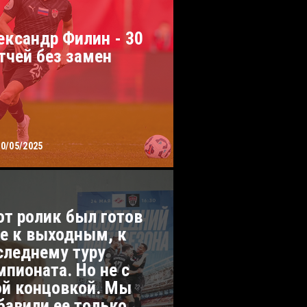
ександр Филин - 30
тчей без замен
30/05/2025
от ролик был готов
е к выходным, к
следнему туру
мпионата. Но не с
ой концовкой. Мы
бавили ее только