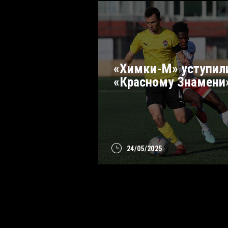
«Химки-М» уступил
«Красному Знамени
24/05/2025