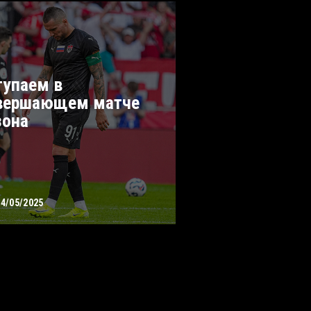
тупаем в
вершающем матче
зона
24/05/2025