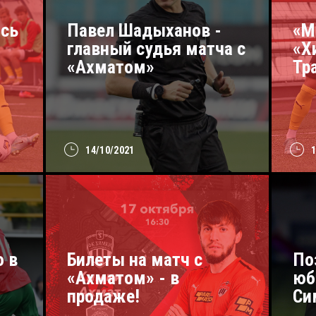
сь
Павел Шадыханов -
«М
главный судья матча с
«Х
«Ахматом»
Тр
14/10/2021
о в
Билеты на матч с
По
«Ахматом» - в
юб
продаже!
Си