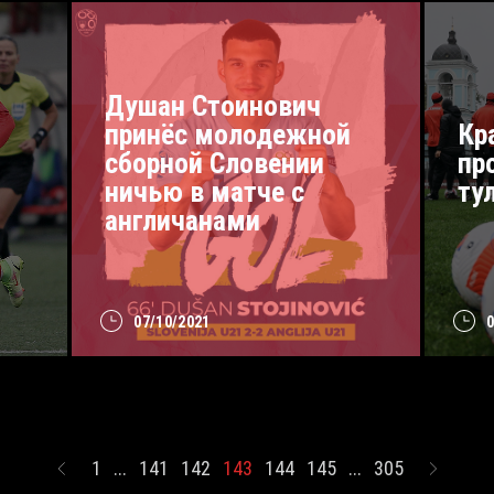
Душан Стоинович
принёс молодежной
Кр
сборной Словении
пр
ничью в матче с
ту
англичанами
07/10/2021
1
...
141
142
143
144
145
...
305