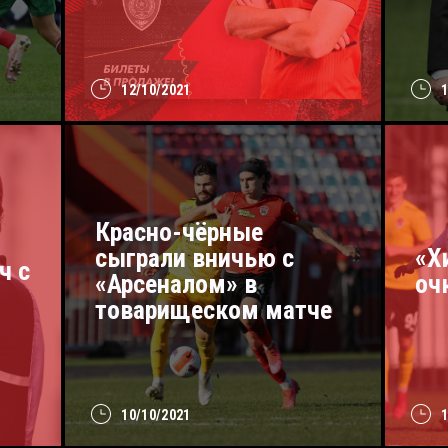
12/10/2021
Красно-чёрные
сыграли вничью с
«Х
ч с
«Арсеналом» в
оч
товарищеском матче
10/10/2021