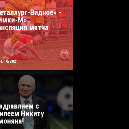
еталлург-Видное» -
имки-М».
ансляция матча
14/10/2021
здравляем с
илеем Никиту
моняна!