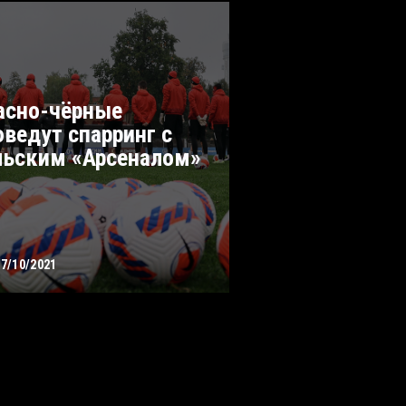
асно-чёрные
оведут спарринг с
льским «Арсеналом»
07/10/2021