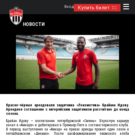
Вход
Купить билет
НОВОСТИ
Красно-чёрные арендовали защитника «Локомотива» Брайана Идову.
Арендное соглашение с нигерийским защитником рассчитано до конца
сезона.
Брайан Идову — воспитанник петербуржской «Смены». Взрослую карьеру
начал в «Амкаре» и дебютировал в Премьер-Лиге в составе пермского клуба.
В период выступления за «Амкар» на правах аренды провел один сезон в
петербуржском «Динамо». После расформирования пермского клуба