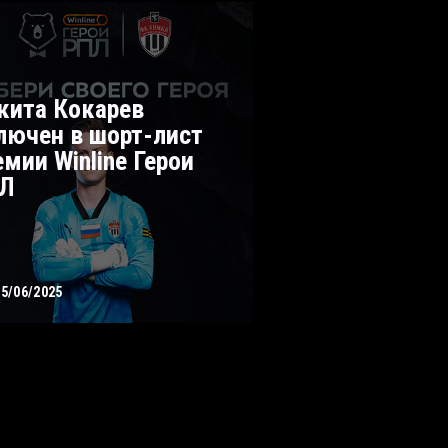
кита Кокарев
лючен в шорт-лист
емии Winline Герои
Л
05/06/2025