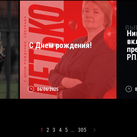
Ни
вк
С Днем рождения!
пр
РП
06/06/2025
1
2
3
4
5
...
305