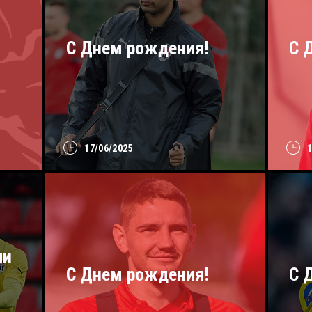
С Днем рождения!
С 
17/06/2025
ли
С Днем рождения!
C 