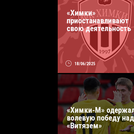
«Химки»
приостанавливают
свою деятельность
18/06/2025
«Химки-М» одержа
волевую победу над
«Витязем»