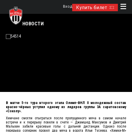
Вход
Купить билет
НОВОСТИ
В матче 5-го тура второго этапа Олимп-ФНЛ II молодежный состав
красно-чёрных уступил одному из лидеров группы 3А саратовскому
«Соколу».
Химчане смогли отыграться после пропущенного мяча в самом начале
встречи и к перерыву повели в счете — Джамшед Максумов и Дмитрий
Малыхин забили красивые голы с дальней дистанции. Однако после
перерыва соперник провел два мяча в ворота Ильи Тусеева. «Химки-М»