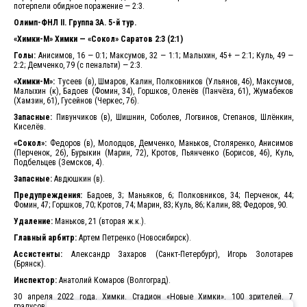
потерпели обидное поражение — 2:3.
Олимп-ФНЛ II. Группа 3А. 5-й тур.
«Химки-М» Химки — «Сокол» Саратов 2:3 (2:1)
Голы:
Анисимов, 16 — 0:1; Максумов, 32 — 1:1; Малыхин, 45+ — 2:1; Куль, 49 —
2:2; Демченко, 79 (с пенальти) — 2:3.
«Химки-М»:
Тусеев (в), Шмаров, Калин, Полковников (Ульянов, 46), Максумов,
Малыхин (к), Бадоев (Фомин, 34), Горшков, Оленёв (Панчёха, 61), Жумабеков
(Хамзин, 61), Гусейнов (Черкес, 76).
Запасные:
Пивунчиков (в), Шишнин, Соболев, Логвинов, Степанов, Шлёнкин,
Киселёв.
«Сокол»:
Федоров (в), Молодцов, Демченко, Маньков, Столяренко, Анисимов
(Перченок, 26), Бурыкин (Марин, 72), Кротов, Пьянченко (Борисов, 46), Куль,
Подбельцев (Земсков, 4).
Запасные:
Авдюшкин (в).
Предупреждения:
Бадоев, 3; Маньяков, 6; Полковников, 34; Перченок, 44;
Фомин, 47; Горшков, 70; Кротов, 74; Марин, 83; Куль, 86; Калин, 88; Федоров, 90.
Удаление:
Маньков, 21 (вторая ж.к.).
Главный арбитр:
Артем Петренко (Новосибирск).
Ассистенты:
Александр Захаров (Санкт-Петербург), Игорь Золотарев
(Брянск).
Инспектор:
Анатолий Комаров (Волгоград).
30 апреля 2022 года. Химки. Стадион «Новые Химки». 100 зрителей. 7
градусов.