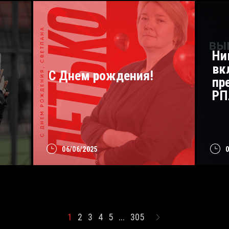
Ни
вк
С Днем рождения!
пр
РП
06/06/2025
1
2
3
4
5
...
305