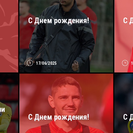
С Днем рождения!
С 
17/06/2025
ли
С Днем рождения!
C 