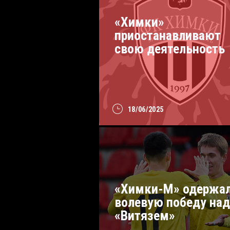
«Химки»
приостанавливают
свою деятельность
18/06/2025
«Химки-М» одержа
волевую победу над
«Витязем»