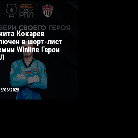
кита Кокарев
лючен в шорт-лист
емии Winline Герои
Л
05/06/2025