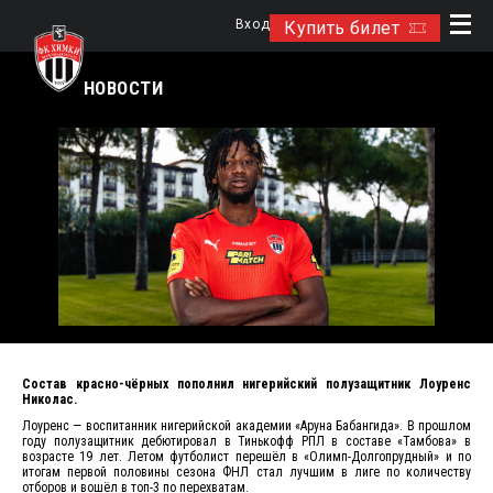
Вход
Купить билет
НОВОСТИ
Состав красно-чёрных пополнил нигерийский полузащитник Лоуренс
Николас.
Лоуренс — воспитанник нигерийской академии «Аруна Бабангида». В прошлом
году полузащитник дебютировал в Тинькофф РПЛ в составе «Тамбова» в
возрасте 19 лет. Летом футболист перешёл в «Олимп-Долгопрудный» и по
итогам первой половины сезона ФНЛ стал лучшим в лиге по количеству
отборов и вошёл в топ-3 по перехватам.