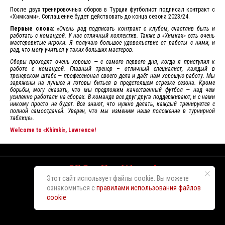
После двух тренировочных сборов в Турции футболист подписал контракт с
«Химками». Соглашение будет действовать до конца сезона 2023/24.
Первые слова:
«Очень рад подписать контракт с клубом, счастлив быть и
работать с командой. У нас отличный коллектив. Также в «Химках» есть очень
мастеровитые игроки. Я получаю большое удовольствие от работы с ними, и
рад, что могу учиться у таких больших мастеров.
Сборы проходят очень хорошо — с самого первого дня, когда я приступил к
работе с командой. Главный тренер – отличный специалист, каждый в
тренерском штабе — профессионал своего дела и даёт нам хорошую работу. Мы
заряжены на лучшее и готовы биться в предстоящем отрезке сезона. Кроме
борьбы, могу сказать, что мы предложим качественный футбол — над чем
усиленно работали на сборах. В команде все друг друга поддерживают, и с нами
никому просто не будет. Все знают, что нужно делать, каждый тренируется с
полной самоотдачей. Уверен, что мы изменим наше положение в турнирной
таблице».
Welcome to «Khimki», Lawrence!
Этот сайт использует файлы cookie. Вы можете
ознакомиться с
правилами использования файлов
cookie