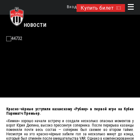
Вход
Купить билет
НОВОСТИ
Красно-чёрные уступили казанскому «Рубину» в первой игре на Кубке
Париматч Премьер.
«Химки» хорошо начали встречу и создали несколько опасных моментов у
ворот Юрия Дюпина, высоко прессингуя соперника. После перерыва казанцы
поменяли почти весь состав — соперник был свежее во втором тайме.
Несмотря на это красно-чёрные забили гол за несколько минут до конца,
который был отменён после вмешательства VAR. Однако в компенсированное