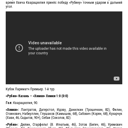
время Хвича Кварацхелия принёс победу «Рубину» точным ударом в дальний
угол.
Кубок Париматч Премьер. 1-й тур.
«Рубин» Казань – «Химки» Химки 1:0 (0:0)
Гол:
Кварацхелия, 90.
«Химки»:
Лантратов, Дагерстол, Идову, Данилкин (Трошечкин, 82), Филин,
Стоинович, Набиуллин, Глушаков (Камышев, 68), Сабович (Корян, 68), Кухарчук
(Хави, 46; Садыгов, 90+), Себаи (Соколов, 82).
«Рубин»:
Дюпин, Старфельт (В. Игнатьев, 46), Зотов (Бегич, 46), Уремович