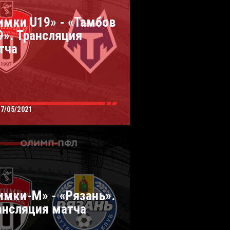
имки U19» - «Тамбов
9». Трансляция
тча
27/05/2021
имки-М» - «Рязань».
ансляция матча