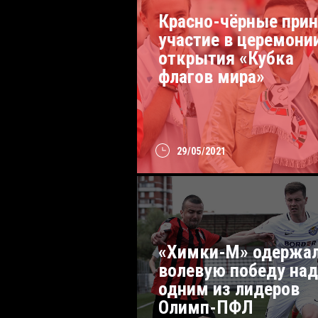
Красно-чёрные при
участие в церемони
открытия «Кубка
флагов мира»
29/05/2021
«Химки-М» одержа
волевую победу над
одним из лидеров
Олимп-ПФЛ