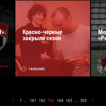
».
Красно-чёрные
Мо
закрыли сезон
«Р
19/05/2021
1
...
161
162
163
164
165
...
305