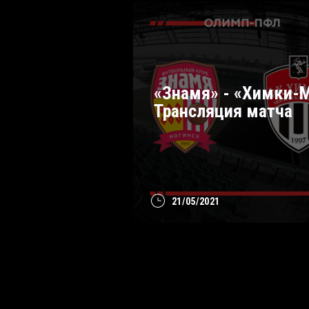
«Знамя» - «Химки-М
Трансляция матча
21/05/2021