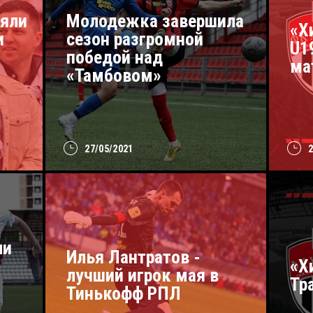
няли
Молодежка завершила
«Х
и
сезон разгромной
U1
победой над
ма
«Тамбовом»
27/05/2021
ли
Илья Лантратов -
«Х
лучший игрок мая в
Тр
Тинькофф РПЛ