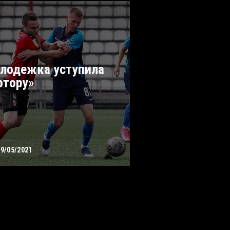
лодежка уступила
отору»
19/05/2021