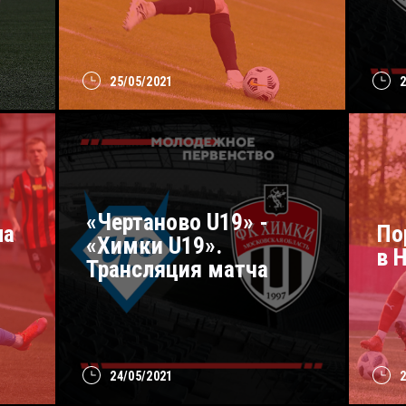
25/05/2021
«Чертаново U19» -
ла
По
«Химки U19».
в 
Трансляция матча
24/05/2021