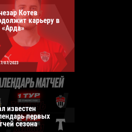
чезар Котев
одолжит карьеру в
 «Арда»
07/07/2023
ал известен
лендарь первых
тчей сезона