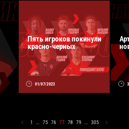
Пять игроков покинули
Ар
красно-черных
но
01/07/2023
1
...
75
76
77
78
79
...
305