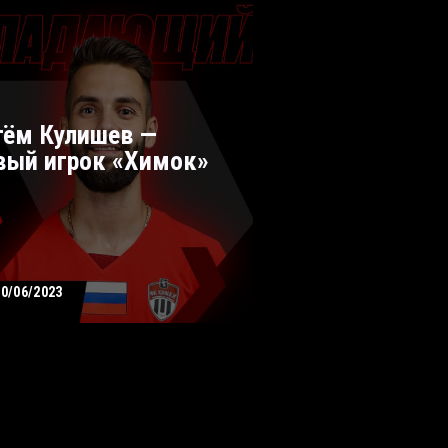
тём Кулишев —
вый игрок «Химок»
30/06/2023