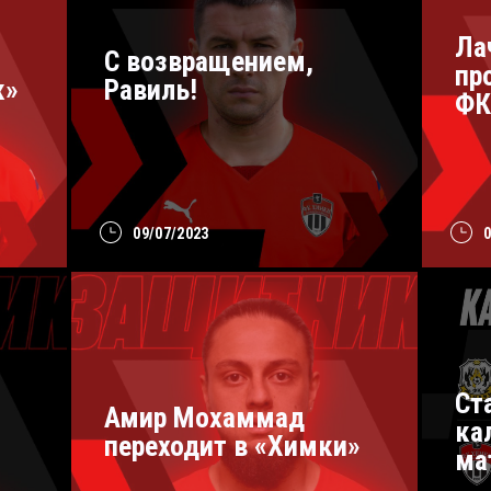
Ла
С возвращением,
пр
к»
Равиль!
ФК
09/07/2023
Ст
Амир Мохаммад
ка
переходит в «Химки»
ма