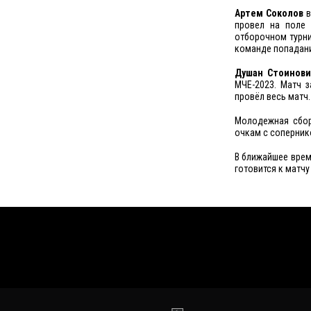
Артем Соколов
в
провел на поле 
отборочном турни
команде попадани
Душан Стоинов
МЧЕ-2023. Матч 
провёл весь матч.
Молодежная сбор
очкам с сопернико
В ближайшее врем
готовится к матчу