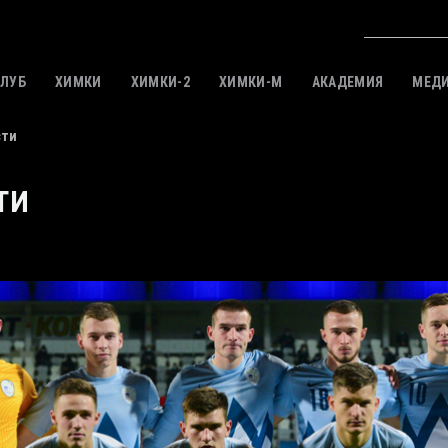
КЛУБ
ХИМКИ
ХИМКИ-2
ХИМКИ-M
АКАДЕМИЯ
МЕД
сти
ТИ