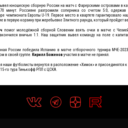
ывел юношескую сборную России на матч с Фарерскими островами в ка
70 минут. Россияне разгромили соперника со счетом 5:0, одержав
ре чемпионата Европы U-19. Первое место в квартете гарантировало н
е в первую корзину при жеребьевке Элитного раунда, который пройдет ве
ич
помог молодёжной сборной Словении взять очки в матче с Чехие
закончился вничью 1:1. Наш защитник вывел команду на поле с капита
ная России победила Испанию в матче отборочного турнира МЧЕ-2023
м в своей группе.
Кирилл Боженов
участия в матче не принял.
я наши футболисты вернутся в расположение «Химок» и присоединятся к
 15-го тура Тинькофф РПЛ с ЦСКА.