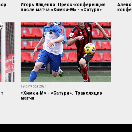
зор
Игорь Ющенко. Пресс-конференция
Алекс
после матча «Химки-М» - «Сатурн»
конфе
- «Сат
19 октября 2021
ет
«Химки-М» - «Сатурн». Трансляция
матча