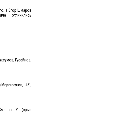
го, а Егор Шмаров
яча — отличились
аксумов, Гусейнов,
(Меренчуков, 46),
 Смелов, 71 (срыв