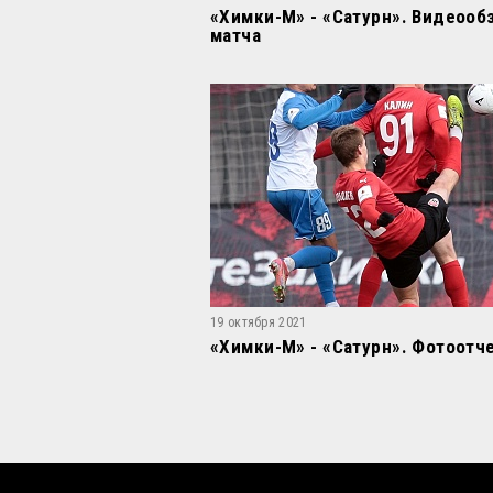
«Химки-М» - «Сатурн». Видеооб
матча
19 октября 2021
«Химки-М» - «Сатурн». Фотоотч