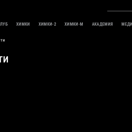
КЛУБ
ХИМКИ
ХИМКИ-2
ХИМКИ-M
АКАДЕМИЯ
МЕД
сти
ТИ