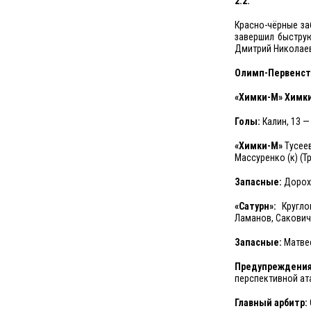
2:2.
Красно-чёрные за
завершил быстру
Дмитрий Николаев
Олимп-Первенство
«Химки-М» Химки 
Голы:
Калин, 13 — 
«Химки-М»
Тусеев
Массуренко (к) (Тр
Запасные:
Дорохи
«Сатурн»:
Круглов
Ламанов, Сакович,
Запасные:
Матвее
Предупреждени
перспективной ата
Главный арбитр: