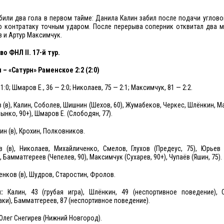
били два гола в первом тайме: Данила Калин забил после подачи углово
ю контратаку точным ударом. После перерыва соперник отквитал два м
 и Артур Максимчук.
 ФНЛ II. 17-й тур.
– «Сатурн» Раменское 2:2 (2:0)
1:0; Шмаров Е., 36 — 2:0; Николаев, 75 — 2:1; Максимчук, 81 — 2:2.
 (в), Калин, Соболев, Шишнин (Шехов, 60), Жумабеков, Черкес, Шлёнкин, М
ынко, 90+), Шмаров Е. (Слободян, 77).
н (в), Крохин, Полковников.
 (в), Николаев, Михайличенко, Смелов, Глухов (Предеус, 75), Юрьев 
 Бамматгереев (Чепелев, 90), Максимчук (Сухарев, 90+), Чупаёв (Яшин, 75).
нков (в), Шудров, Старостин, Фролов.
я:
Калин, 43 (грубая игра), Шлёнкин, 49 (неспортивное поведение),
ки), Бамматгереев, 87 (неспортивное поведение).
Олег Снегирев (Нижний Новгород).