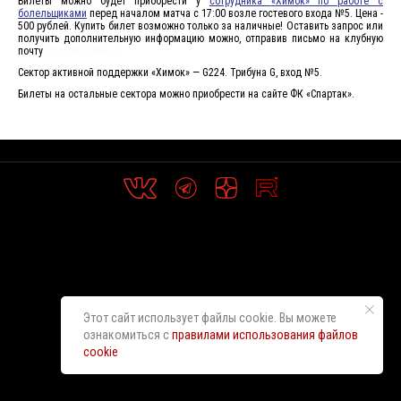
Билеты можно будет приобрести у
сотрудника
«
Химок» по работе с
болельщиками
перед началом матча с 17:00 возле гостевого входа №5. Цена -
500 рублей. Купить билет возможно только за наличные! Оставить запрос или
получить дополнительную информацию можно, отправив письмо на клубную
почту
fans@fckhimki.ru
Сектор активной поддержки «Химок» — G224. Трибуна G, вход №5.
Билеты на остальные сектора можно приобрести на сайте ФК «Спартак».
Этот сайт использует файлы cookie. Вы можете
ознакомиться с
правилами использования файлов
cookie